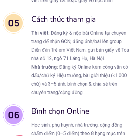
viết trên giấy A4 hoặc giấy vở học sinh.
Cách thức tham gia
05
Thi viết:
Đăng ký & nộp bài Online tại chuyên
trang để nhận GCN; đăng ảnh/bài lên group
Diễn đàn Trẻ em Việt Nam; gửi bản giấy về Tòa
nhà số 12, ngõ 71 Láng Hạ, Hà Nội.
Nhà trường:
Đăng ký Online kèm công văn có
dấu/chữ ký Hiệu trưởng, bài giới thiệu (≤1.000
chữ) và 3–5 ảnh; bình chọn & chia sẻ trên
chuyên trang/cộng đồng.
Bình chọn Online
06
Học sinh, phụ huynh, nhà trường, cộng đồng
chấm điểm (0–5 điểm) theo 8 hạng mục trên