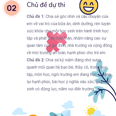
Chủ đề dự thi
02
Chủ đề 1:
Chia sẻ góc nhìn và câu chuyện của
em về vai trò của bữa ăn, dinh dưỡng, rèn luyện
sức khỏe cho mỗi học sinh trên hành trình học
tập và phát triển bản thân, nhằm nâng cao sự
quan tâm của gia đình, nhà trường và cộng đồng
về môi trường an toàn, hạnh phúc cho trẻ em.
Chủ đề 2:
Chia sẻ kỷ niệm đáng nhớ xung
quanh mối quan hệ bạn bè, thầy cô, trong học
tập, môn học, ngôi trường em đang học…, mang
lại hạnh phúc, bài học ý nghĩa sâu sắc, giúp học
sinh có động lực, niềm vui đến trường.