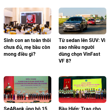
Sinh con an toàn thôi
Từ sedan lên SUV: Vì
chưa đủ, mẹ bầu còn
sao nhiều người
mong điều gì?
dùng chọn VinFast
VF 8?
SeABank ủng hộ 15
Bầu Hiển: Trao cho