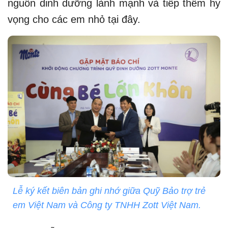
nguồn dinh dưỡng lành mạnh và tiếp thêm hy
vọng cho các em nhỏ tại đây.
Lễ ký kết biên bản ghi nhớ giữa Quỹ Bảo trợ trẻ
em Việt Nam và Công ty TNHH Zott Việt Nam.