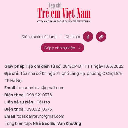
Điều khoản sử dụng
Chia sẻ:
Góp ý cho sự kiện
Giấy phép Tạp chí điện tử số
: 284/GP-BTTTT ngày 10/6/2022
Địa chỉ
: Tòa nhà số 12, ngõ 71, phố Láng Hạ, phường Ô Chợ Dừa,
TP Hà Nội
Email
: toasoantevn@gmail.com
Điện thoại
: 098.921.0376
Liên hệ sự kiện - Tài trợ
Điện thoại
: 098.921.0376
Email
: toasoantevn@gmail.com
Tổng biên tập:
Nhà báo Bùi Văn Khương