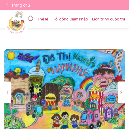
Trang chủ
Thể lệ
Hội đồng Giám khảo
Lịch trình cuộc thi
Về trang chủ
<
>