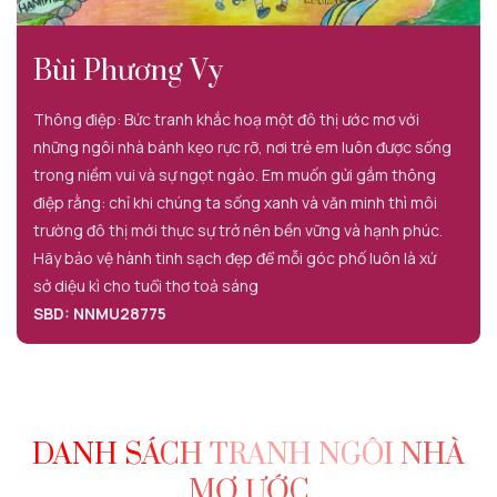
Bùi Phương Vy
Thông điệp: Bức tranh khắc hoạ một đô thị ước mơ với
những ngôi nhà bánh kẹo rực rỡ, nơi trẻ em luôn được sống
trong niềm vui và sự ngọt ngào. Em muốn gửi gắm thông
điệp rằng: chỉ khi chúng ta sống xanh và văn minh thì môi
trường đô thị mới thực sự trở nên bền vững và hạnh phúc.
Hãy bảo vệ hành tinh sạch đẹp để mỗi góc phố luôn là xứ
sở diệu kì cho tuổi thơ toả sáng
SBD: NNMU28775
DANH SÁCH TRANH NGÔI NHÀ
MƠ ƯỚC