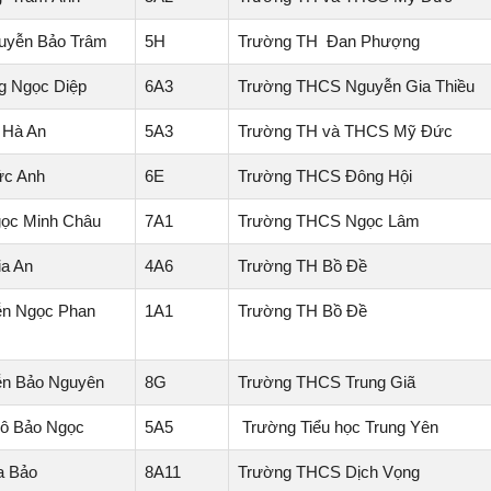
uyễn Bảo Trâm
5H
Trường TH Đan Phượng
 Ngọc Diệp
6A3
Trường THCS Nguyễn Gia Thiều
 Hà An
5A3
Trường TH và THCS Mỹ Đức
ức Anh
6E
Trường THCS Đông Hội
ọc Minh Châu
7A1
Trường THCS Ngọc Lâm
ia An
4A6
Trường TH Bồ Đề
n Ngọc Phan
1A1
Trường TH Bồ Đề
ễn Bảo Nguyên
8G
Trường THCS Trung Giã
ô Bảo Ngọc
5A5
Trường Tiểu học Trung Yên
a Bảo
8A11
Trường THCS Dịch Vọng