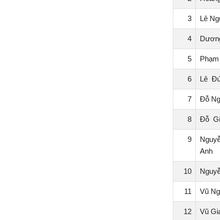
3
Lê Ng
4
Dương
5
Phạm
6
Lê Đ
7
Đỗ Ng
8
Đỗ G
9
Nguyễ
Anh
10
Nguy
11
Vũ Ng
12
Vũ Gi