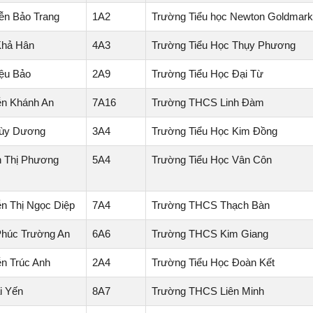
n Bảo Trang
1A2
Trường Tiểu học Newton Goldmar
Khả Hân
4A3
Trường Tiểu Học Thụy Phương
iệu Bảo
2A9
Trường Tiểu Học Đại Từ
n Khánh An
7A16
Trường THCS Linh Đàm
hùy Dương
3A4
Trường Tiểu Học Kim Đồng
 Thị Phương
5A4
Trường Tiểu Học Vân Côn
n Thị Ngọc Diệp
7A4
Trường THCS Thạch Bàn
Phúc Trường An
6A6
Trường THCS Kim Giang
n Trúc Anh
2A4
Trường Tiểu Học Đoàn Kết
i Yến
8A7
Trường THCS Liên Minh