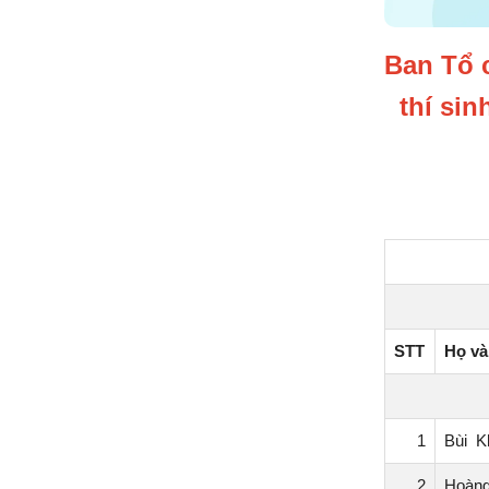
Ban Tổ 
thí sin
STT
Họ và
1
Bùi K
2
Hoàn