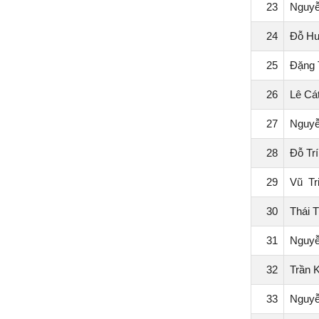
23
Nguyễ
24
Đỗ Hu
25
Đặng 
26
Lê Cá
27
Nguy
28
Đỗ Tr
29
Vũ Tr
30
Thái 
31
Nguyễ
32
Trần 
33
Nguyễ