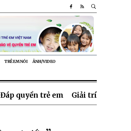
TRẺ EM NÓI
ẢNH/VIDEO
 Đáp quyền trẻ em
Giải trí