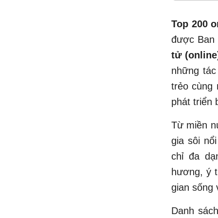
Top 200 o
được Ban 
tử (online
những tác
trẻo cùng 
phát triển
Từ miền nú
gia sôi nổ
chỉ đa dạ
hương, ý 
gian sống 
Danh sác