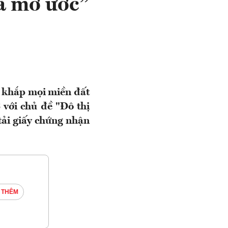
à mơ ước”
n khắp mọi miền đất
với chủ đề "Đô thị
tải giấy chứng nhận
 THÊM