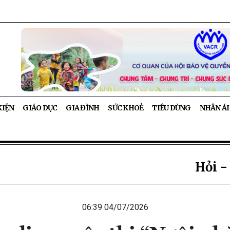
KIỆN
GIÁO DỤC
GIA ĐÌNH
SỨC KHOẺ
TIÊU DÙNG
NHÂN ÁI
Hỏi -
06:39 04/07/2026