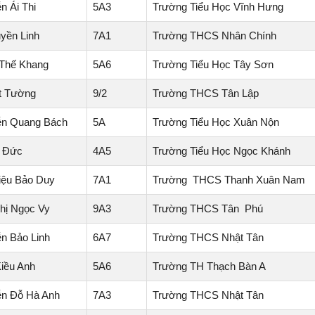
n Ái Thi
5A3
Trường Tiểu Học Vĩnh Hưng
yền Linh
7A1
Trường THCS Nhân Chính
Thế Khang
5A6
Trường Tiểu Học Tây Sơn
t Tường
9/2
Trường THCS Tân Lập
ễn Quang Bách
5A
Trường Tiểu Học Xuân Nộn
í Đức
4A5
Trường Tiểu Học Ngọc Khánh
iệu Bảo Duy
7A1
Trường THCS Thanh Xuân Nam
Thị Ngọc Vy
9A3
Trường THCS Tân Phú
n Bảo Linh
6A7
Trường THCS Nhật Tân
Kiều Anh
5A6
Trường TH Thạch Bàn A
n Đỗ Hà Anh
7A3
Trường THCS Nhật Tân