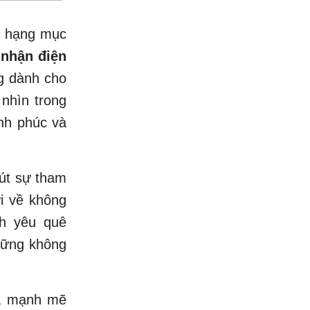
c hạng mục
nhận điện
g dành cho
nhìn trong
ạnh phúc và
hút sự tham
ửi về không
h yêu quê
hững không
ỏa mạnh mẽ