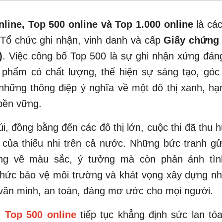
nline, Top 500 online và Top 1.000 online
là cá
Tổ chức ghi nhận, vinh danh và cấp
Giấy chứng 
)
. Việc công bố Top 500 là sự ghi nhận xứng đán
 phẩm có chất lượng, thể hiện sự sáng tạo, góc 
những thông điệp ý nghĩa về một đô thị xanh, h
 bền vững.
i, đồng bằng đến các đô thị lớn, cuộc thi đã thu 
i của thiếu nhi trên cả nước. Những bức tranh g
ng về màu sắc, ý tưởng mà còn phản ánh tìn
thức bảo vệ môi trường và khát vọng xây dựng n
văn minh, an toàn, đáng mơ ước cho mọi người.
h
Top 500 online
tiếp tục khẳng định sức lan t