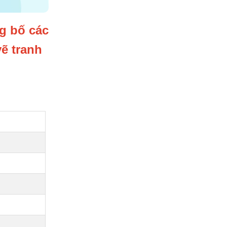
g bố các
ẽ tranh