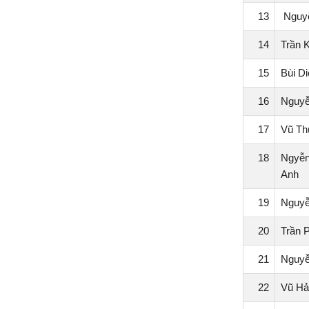
13
Nguyễ
14
Trần 
15
Bùi D
16
Nguyễ
17
Vũ T
18
Ngyễn
Anh
19
Nguyễ
20
Trần 
21
Nguyễ
22
Vũ Hả