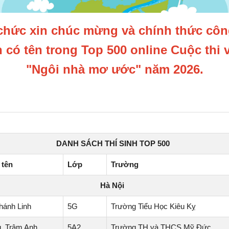
chức xin chúc mừng và chính thức côn
h có tên trong Top 500 online
Cuộc thi v
"Ngôi nhà mơ ước" năm 2026.
DANH SÁCH THÍ SINH TOP 500
 tên
Lớp
Trường
Hà Nội
hánh Linh
5G
Trường Tiểu Học Kiêu Kỵ
g Trâm Anh
5A2
Trường TH và THCS Mỹ Đức