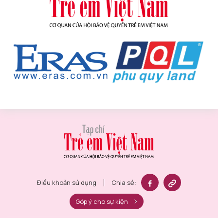
Điều khoản sử dụng
Chia sẻ:
Góp ý cho sự kiện