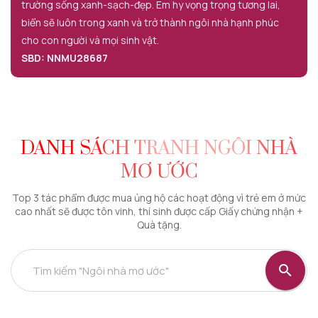
trường sống xanh-sạch-đẹp. Em hy vọng trọng tương lai,
biển sẽ luôn trong xanh và trở thành ngôi nhà hạnh phúc
cho con người và mọi sinh vật.
SBD: NNMU28687
DANH SÁCH TRANH NGÔI NHÀ
MƠ ƯỚC
Top 3 tác phẩm được mua ủng hộ các hoạt động vì trẻ em ở mức
cao nhất sẽ được tôn vinh, thí sinh được cấp Giấy chứng nhận +
Quà tặng.
Tìm kiếm "Ngôi nhà mơ ước"