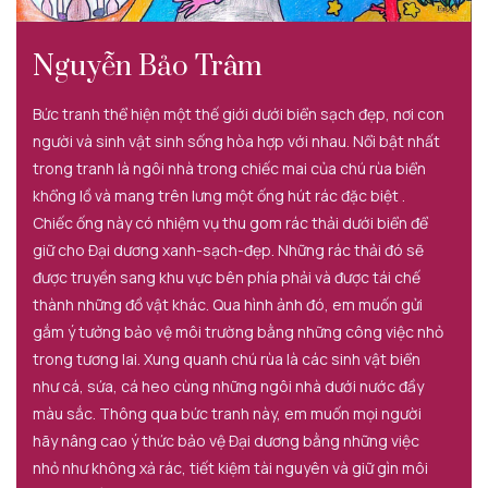
Nguyễn Bảo Trâm
Bức tranh thể hiện một thế giới dưới biển sạch đẹp, nơi con
người và sinh vật sinh sống hòa hợp với nhau. Nổi bật nhất
trong tranh là ngôi nhà trong chiếc mai của chú rùa biển
khổng lồ và mang trên lưng một ống hút rác đặc biệt .
Chiếc ống này có nhiệm vụ thu gom rác thải dưới biển để
giữ cho Đại dương xanh-sạch-đẹp. Những rác thải đó sẽ
được truyền sang khu vực bên phía phải và được tái chế
thành những đồ vật khác. Qua hình ảnh đó, em muốn gửi
gắm ý tưởng bảo vệ môi trường bằng những công việc nhỏ
trong tương lai. Xung quanh chú rùa là các sinh vật biển
như cá, sứa, cá heo cùng những ngôi nhà dưới nước đầy
màu sắc. Thông qua bức tranh này, em muốn mọi người
hãy nâng cao ý thức bảo vệ Đại dương bằng những việc
nhỏ như không xả rác, tiết kiệm tài nguyên và giữ gìn môi