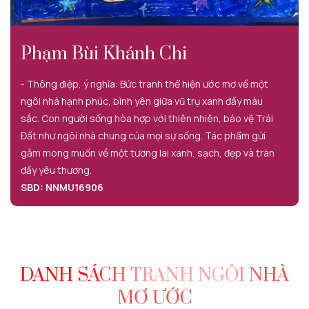
Phạm Bùi Khánh Chi
- Thông điệp, ý nghĩa: Bức tranh thể hiện ước mơ về một
ngôi nhà hạnh phúc, bình yên giữa vũ trụ xanh đầy màu
sắc. Con người sống hòa hợp với thiên nhiên, bảo vệ Trái
Đất như ngôi nhà chung của mọi sự sống. Tác phẩm gửi
gắm mong muốn về một tương lai xanh, sạch, đẹp và tràn
đầy yêu thương.
SBD: NNMU16906
DANH SÁCH TRANH NGÔI NHÀ
MƠ ƯỚC