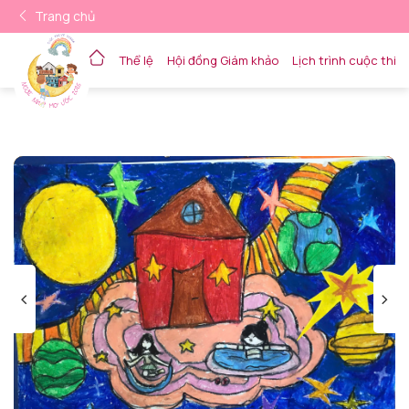
Trang chủ
Thể lệ
Hội đồng Giám khảo
Lịch trình cuộc thi
Về trang chủ
<
>