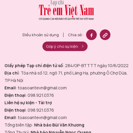
Điều khoản sử dụng
Chia sẻ:
Góp ý cho sự kiện
Giấy phép Tạp chí điện tử số
: 284/GP-BTTTT ngày 10/6/2022
Địa chỉ
: Tòa nhà số 12, ngõ 71, phố Láng Hạ, phường Ô Chợ Dừa,
TP Hà Nội
Email
: toasoantevn@gmail.com
Điện thoại
: 098.921.0376
Liên hệ sự kiện - Tài trợ
Điện thoại
: 098.921.0376
Email
: toasoantevn@gmail.com
Tổng biên tập:
Nhà báo Bùi Văn Khương
Tổng Thư ký:
Nhà báo Nguyễn Ngọc Quang