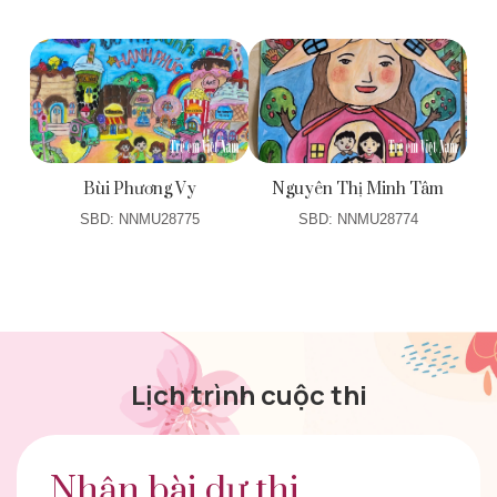
Bùi Phương Vy
Nguyên Thị Minh Tâm
SBD: NNMU28775
SBD: NNMU28774
Lịch trình cuộc thi
Nhận bài dự thi