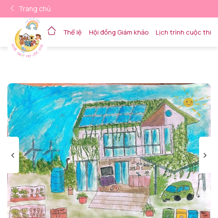
Trang chủ
Thể lệ
Hội đồng Giám khảo
Lịch trình cuộc thi
Về trang chủ
<
>