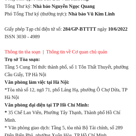
Tổng Thư ký:
Nhà báo Nguyễn Ngọc Quang
Phó Tổng Thư ký (thường trực):
Nhà báo Vũ Kim Linh
Giấy phép Tạp chí điện tử số:
284/GP-BTTTT
ngày
10/6/2022
ISSN 3030 - 4989
Thông tin tòa soạn
|
Thông tin về Cơ quan chủ quản
Trụ sở Tòa soạn:
Tầng 5 Cung Trí thức thành phố, số 1 Tôn Thất Thuyết, phường
Cầu Giấy, TP Hà Nội
Văn phòng làm việc tại Hà Nội:
*Tòa nhà số 12, ngõ 71, phố Láng Hạ, phường Ô Chợ Dừa, TP
Hà Nội
Văn phòng đại diện tại TP Hồ Chí Minh:
*
35 Chế Lan Viên, Phường Tây Thạnh, Thành phố Hồ Chí
Minh.
* Văn phòng giao dịch: Tầng 5, tòa nhà Bộ Tài chính, số 289
Điện Biên Phủ, phường Xuân Hòa, TP Hồ Chí Minh