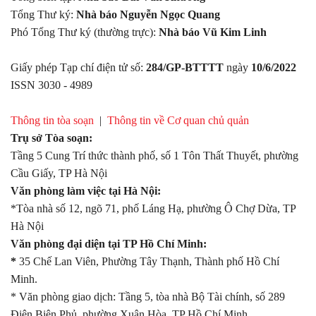
Tổng Thư ký:
Nhà báo Nguyễn Ngọc Quang
Phó Tổng Thư ký (thường trực):
Nhà báo Vũ Kim Linh
Giấy phép Tạp chí điện tử số:
284/GP-BTTTT
ngày
10/6/2022
ISSN 3030 - 4989
Thông tin tòa soạn
|
Thông tin về Cơ quan chủ quản
Trụ sở Tòa soạn:
Tầng 5 Cung Trí thức thành phố, số 1 Tôn Thất Thuyết, phường
Cầu Giấy, TP Hà Nội
Văn phòng làm việc tại Hà Nội:
*Tòa nhà số 12, ngõ 71, phố Láng Hạ, phường Ô Chợ Dừa, TP
Hà Nội
Văn phòng đại diện tại TP Hồ Chí Minh:
*
35 Chế Lan Viên, Phường Tây Thạnh, Thành phố Hồ Chí
Minh.
* Văn phòng giao dịch: Tầng 5, tòa nhà Bộ Tài chính, số 289
Điện Biên Phủ, phường Xuân Hòa, TP Hồ Chí Minh