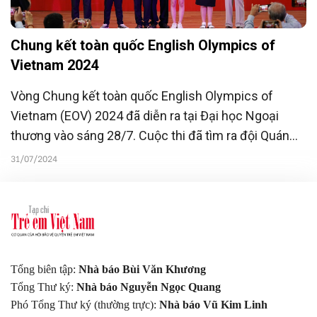
Chung kết toàn quốc English Olympics of
Vietnam 2024
Vòng Chung kết toàn quốc English Olympics of
Vietnam (EOV) 2024 đã diễn ra tại Đại học Ngoại
thương vào sáng 28/7. Cuộc thi đã tìm ra đội Quán
quân, trở thành Sứ giả đương nhiệm của EOV 2024,
31/07/2024
tiếp tục lan tỏa tình yêu, niềm đam mê tiếng Anh
cùng khát vọng hội nhập toàn cầu đến các bạn trẻ.
Tổng biên tập:
Nhà báo Bùi Văn Khương
Tổng Thư ký:
Nhà báo Nguyễn Ngọc Quang
Phó Tổng Thư ký (thường trực):
Nhà báo Vũ Kim Linh