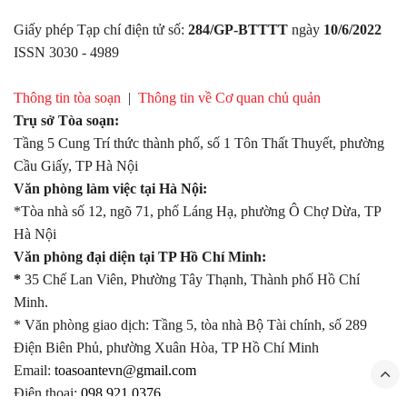
Giấy phép Tạp chí điện tử số:
284/GP-BTTTT
ngày
10/6/2022
ISSN 3030 - 4989
Thông tin tòa soạn
|
Thông tin về Cơ quan chủ quản
Trụ sở Tòa soạn:
Tầng 5 Cung Trí thức thành phố, số 1 Tôn Thất Thuyết, phường
Cầu Giấy, TP Hà Nội
Văn phòng làm việc tại Hà Nội:
*Tòa nhà số 12, ngõ 71, phố Láng Hạ, phường Ô Chợ Dừa, TP
Hà Nội
Văn phòng đại diện tại TP Hồ Chí Minh:
*
35 Chế Lan Viên, Phường Tây Thạnh, Thành phố Hồ Chí
Minh.
* Văn phòng giao dịch: Tầng 5, tòa nhà Bộ Tài chính, số 289
Điện Biên Phủ, phường Xuân Hòa, TP Hồ Chí Minh
Email:
toasoantevn@gmail.com
Điện thoại:
098.921.0376