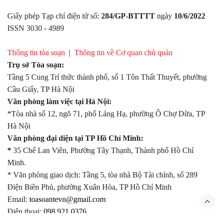
Giấy phép Tạp chí điện tử số:
284/GP-BTTTT
ngày
10/6/2022
ISSN 3030 - 4989
Thông tin tòa soạn
|
Thông tin về Cơ quan chủ quản
Trụ sở Tòa soạn:
Tầng 5 Cung Trí thức thành phố, số 1 Tôn Thất Thuyết, phường
Cầu Giấy, TP Hà Nội
Văn phòng làm việc tại Hà Nội:
*Tòa nhà số 12, ngõ 71, phố Láng Hạ, phường Ô Chợ Dừa, TP
Hà Nội
Văn phòng đại diện tại TP Hồ Chí Minh:
*
35 Chế Lan Viên, Phường Tây Thạnh, Thành phố Hồ Chí
Minh.
* Văn phòng giao dịch: Tầng 5, tòa nhà Bộ Tài chính, số 289
Điện Biên Phủ, phường Xuân Hòa, TP Hồ Chí Minh
Email:
toasoantevn@gmail.com
Điện thoại:
098.921.0376