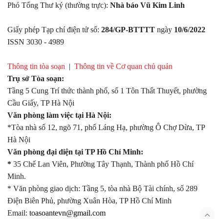
Phó Tổng Thư ký (thường trực):
Nhà báo Vũ Kim Linh
Giấy phép Tạp chí điện tử số:
284/GP-BTTTT
ngày
10/6/2022
ISSN 3030 - 4989
Thông tin tòa soạn
|
Thông tin về Cơ quan chủ quản
Trụ sở Tòa soạn:
Tầng 5 Cung Trí thức thành phố, số 1 Tôn Thất Thuyết, phường
Cầu Giấy, TP Hà Nội
Văn phòng làm việc tại Hà Nội:
*Tòa nhà số 12, ngõ 71, phố Láng Hạ, phường Ô Chợ Dừa, TP
Hà Nội
Văn phòng đại diện tại TP Hồ Chí Minh:
*
35 Chế Lan Viên, Phường Tây Thạnh, Thành phố Hồ Chí
Minh.
* Văn phòng giao dịch: Tầng 5, tòa nhà Bộ Tài chính, số 289
Điện Biên Phủ, phường Xuân Hòa, TP Hồ Chí Minh
Email:
toasoantevn@gmail.com