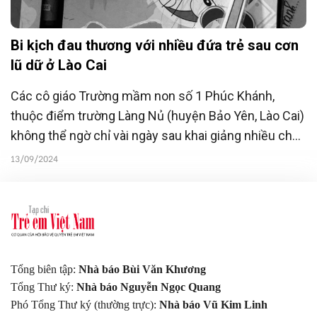
Bi kịch đau thương với nhiều đứa trẻ sau cơn
lũ dữ ở Lào Cai
Các cô giáo Trường mầm non số 1 Phúc Khánh,
thuộc điểm trường Làng Nủ (huyện Bảo Yên, Lào Cai)
không thể ngờ chỉ vài ngày sau khai giảng nhiều cháu
nhỏ đã ra đi vĩnh viễn.
13/09/2024
Tổng biên tập:
Nhà báo Bùi Văn Khương
Tổng Thư ký:
Nhà báo Nguyễn Ngọc Quang
Phó Tổng Thư ký (thường trực):
Nhà báo Vũ Kim Linh