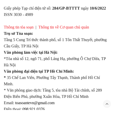
Giấy phép Tạp chí điện tử số:
284/GP-BTTTT
ngày
10/6/2022
ISSN 3030 - 4989
Thông tin tòa soạn
|
Thông tin về Cơ quan chủ quản
Trụ sở Tòa soạn:
Tầng 5 Cung Trí thức thành phố, số 1 Tôn Thất Thuyết, phường
Cầu Giấy, TP Hà Nội
Văn phòng làm việc tại Hà Nội:
*Tòa nhà số 12, ngõ 71, phố Láng Hạ, phường Ô Chợ Dừa, TP
Hà Nội
Văn phòng đại diện tại TP Hồ Chí Minh:
*
35 Chế Lan Viên, Phường Tây Thạnh, Thành phố Hồ Chí
Minh.
* Văn phòng giao dịch: Tầng 5, tòa nhà Bộ Tài chính, số 289
Điện Biên Phủ, phường Xuân Hòa, TP Hồ Chí Minh
Email:
toasoantevn@gmail.com
Điện thoại:
098.921.0376