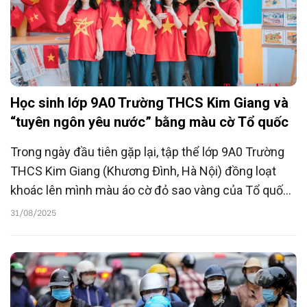
Học sinh lớp 9A0 Trường THCS Kim Giang và
“tuyên ngôn yêu nước” bằng màu cờ Tổ quốc
Trong ngày đầu tiên gặp lại, tập thể lớp 9A0 Trường
THCS Kim Giang (Khương Đình, Hà Nội) đồng loạt
khoác lên mình màu áo cờ đỏ sao vàng của Tổ quốc,
rực rỡ và đầy tự hào, kỷ niệm 80 năm Cách mạng
31/08/2025
Tháng Tám và Quốc khánh 2/9.