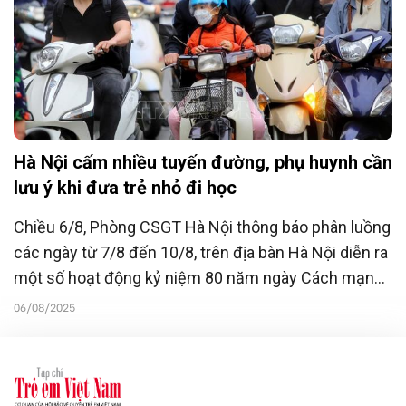
Hà Nội cấm nhiều tuyến đường, phụ huynh cần
lưu ý khi đưa trẻ nhỏ đi học
Chiều 6/8, Phòng CSGT Hà Nội thông báo phân luồng
các ngày từ 7/8 đến 10/8, trên địa bàn Hà Nội diễn ra
một số hoạt động kỷ niệm 80 năm ngày Cách mạng
tháng Tám thành công, Quốc khánh nước Cộng hòa
06/08/2025
xã hội chủ nghĩa Việt Nam 2/9 và Ngày hội Vì Thủ đô
bình yên.