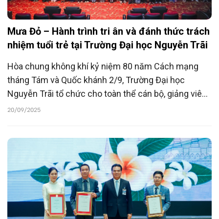
Mưa Đỏ – Hành trình tri ân và đánh thức trách
nhiệm tuổi trẻ tại Trường Đại học Nguyễn Trãi
Hòa chung không khí kỷ niệm 80 năm Cách mạng
tháng Tám và Quốc khánh 2/9, Trường Đại học
Nguyễn Trãi tổ chức cho toàn thể cán bộ, giảng viên
và sinh viên tham dự buổi chiếu phim Mưa Đỏ của
20/09/2025
đạo diễn Đặng Thái Huyền tại rạp Lotte Cinema – Mê
Linh Plaza, Hà Đông.