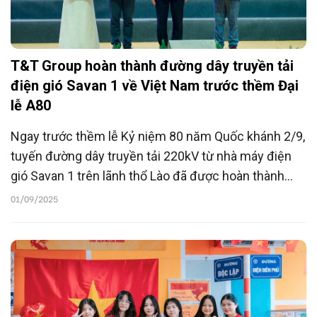
T&T Group hoàn thành đường dây truyền tải
điện gió Savan 1 về Việt Nam trước thềm Đại
lễ A80
Ngay trước thềm lễ Kỷ niệm 80 năm Quốc khánh 2/9,
tuyến đường dây truyền tải 220kV từ nhà máy điện
gió Savan 1 trên lãnh thổ Lào đã được hoàn thành
sau hơn 6 tháng thi công thần tốc; sẵn sàng đấu nối
01/09/2025
vào hệ thống điện quốc gia Việt Nam trong tương lai
gần.