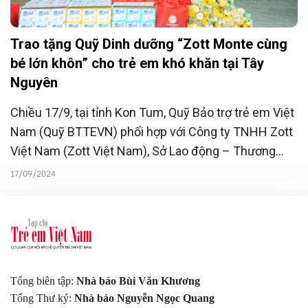
Trao tặng Quỹ Dinh dưỡng “Zott Monte cùng
bé lớn khôn” cho trẻ em khó khăn tại Tây
Nguyên
Chiều 17/9, tại tỉnh Kon Tum, Quỹ Bảo trợ trẻ em Việt
Nam (Quỹ BTTEVN) phối hợp với Công ty TNHH Zott
Việt Nam (Zott Việt Nam), Sở Lao động – Thương
binh và Xã hội tỉnh Kon Tum và chính quyền địa
17/09/2024
phương tổ chức tổng kết Chương trình Quỹ dinh
dưỡng "Zott Monte cùng bé lớn khôn" và công bố kết
quả và trao tặng 80.000 hũ váng sữa cho trẻ em
nghèo Tây Nguyên.
Tổng biên tập:
Nhà báo Bùi Văn Khương
Tổng Thư ký:
Nhà báo Nguyễn Ngọc Quang