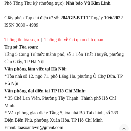
Phó Tổng Thư ký (thường trực):
Nhà báo Vũ Kim Linh
Giấy phép Tạp chí điện tử số:
284/GP-BTTTT
ngày
10/6/2022
ISSN 3030 - 4989
Thông tin tòa soạn
|
Thông tin về Cơ quan chủ quản
Trụ sở Tòa soạn:
Tầng 5 Cung Trí thức thành phố, số 1 Tôn Thất Thuyết, phường
Cầu Giấy, TP Hà Nội
Văn phòng làm việc tại Hà Nội:
*Tòa nhà số 12, ngõ 71, phố Láng Hạ, phường Ô Chợ Dừa, TP
Hà Nội
Văn phòng đại diện tại TP Hồ Chí Minh:
*
35 Chế Lan Viên, Phường Tây Thạnh, Thành phố Hồ Chí
Minh.
* Văn phòng giao dịch: Tầng 5, tòa nhà Bộ Tài chính, số 289
Điện Biên Phủ, phường Xuân Hòa, TP Hồ Chí Minh
Email:
toasoantevn@gmail.com