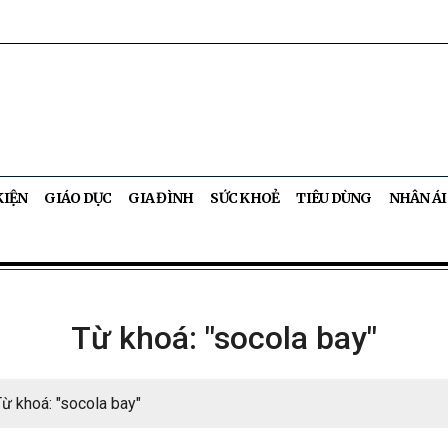
KIỆN
GIÁO DỤC
GIA ĐÌNH
SỨC KHOẺ
TIÊU DÙNG
NHÂN ÁI
Từ khoá: "socola bay"
Từ khoá: "socola bay"