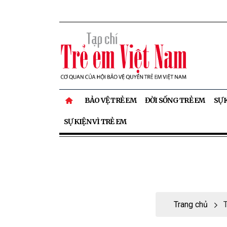
BẢO VỆ TRẺ EM
ĐỜI SỐNG TRẺ EM
SỰ 
SỰ KIỆN VÌ TRẺ EM
Trang chủ