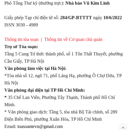
Phó Tổng Thư ký (thường trực):
Nhà báo Vũ Kim Linh
Giấy phép Tạp chí điện tử số:
284/GP-BTTTT
ngày
10/6/2022
ISSN 3030 - 4989
Thông tin tòa soạn
|
Thông tin về Cơ quan chủ quản
Trụ sở Tòa soạn:
Tầng 5 Cung Trí thức thành phố, số 1 Tôn Thất Thuyết, phường
Cầu Giấy, TP Hà Nội
Văn phòng làm việc tại Hà Nội:
*Tòa nhà số 12, ngõ 71, phố Láng Hạ, phường Ô Chợ Dừa, TP
Hà Nội
Văn phòng đại diện tại TP Hồ Chí Minh:
*
35 Chế Lan Viên, Phường Tây Thạnh, Thành phố Hồ Chí
Minh.
* Văn phòng giao dịch: Tầng 5, tòa nhà Bộ Tài chính, số 289
Điện Biên Phủ, phường Xuân Hòa, TP Hồ Chí Minh
Email:
toasoantevn@gmail.com