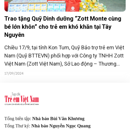
Trao tặng Quỹ Dinh dưỡng “Zott Monte cùng
bé lớn khôn” cho trẻ em khó khăn tại Tây
Nguyên
Chiều 17/9, tại tỉnh Kon Tum, Quỹ Bảo trợ trẻ em Việt
Nam (Quỹ BTTEVN) phối hợp với Công ty TNHH Zott
Việt Nam (Zott Việt Nam), Sở Lao động – Thương
binh và Xã hội tỉnh Kon Tum và chính quyền địa
17/09/2024
phương tổ chức tổng kết Chương trình Quỹ dinh
dưỡng "Zott Monte cùng bé lớn khôn" và công bố kết
quả và trao tặng 80.000 hũ váng sữa cho trẻ em
nghèo Tây Nguyên.
Tổng biên tập:
Nhà báo Bùi Văn Khương
Tổng Thư ký:
Nhà báo Nguyễn Ngọc Quang