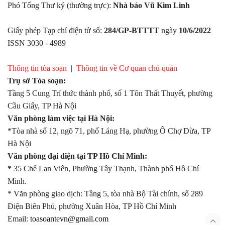
Phó Tổng Thư ký (thường trực):
Nhà báo Vũ Kim Linh
Giấy phép Tạp chí điện tử số:
284/GP-BTTTT
ngày
10/6/2022
ISSN 3030 - 4989
Thông tin tòa soạn
|
Thông tin về Cơ quan chủ quản
Trụ sở Tòa soạn:
Tầng 5 Cung Trí thức thành phố, số 1 Tôn Thất Thuyết, phường
Cầu Giấy, TP Hà Nội
Văn phòng làm việc tại Hà Nội:
*Tòa nhà số 12, ngõ 71, phố Láng Hạ, phường Ô Chợ Dừa, TP
Hà Nội
Văn phòng đại diện tại TP Hồ Chí Minh:
*
35 Chế Lan Viên, Phường Tây Thạnh, Thành phố Hồ Chí
Minh.
* Văn phòng giao dịch: Tầng 5, tòa nhà Bộ Tài chính, số 289
Điện Biên Phủ, phường Xuân Hòa, TP Hồ Chí Minh
Email:
toasoantevn@gmail.com