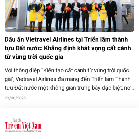
Dấu ấn Vietravel Airlines tại Triển lãm thành
tựu Đất nước: Khẳng định khát vọng cất cánh
từ vùng trời quốc gia
Với thông điệp “Kiến tạo cất cánh từ vùng trời quốc
gia”, Vietravel Airlines đã mang đến Triển lãm Thành
tựu Đất nước một không gian trưng bày đặc biệt, nơi
hành trình của một hãng hàng không trẻ được hòa
29/08/2025
quyện cùng bức tranh 80 năm xây dựng và phát triển
của đất nước.