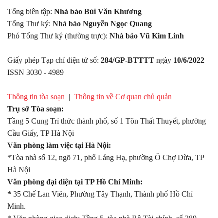
Tổng biên tập:
Nhà báo Bùi Văn Khương
Tổng Thư ký:
Nhà báo Nguyễn Ngọc Quang
Phó Tổng Thư ký (thường trực):
Nhà báo Vũ Kim Linh
Giấy phép Tạp chí điện tử số:
284/GP-BTTTT
ngày
10/6/2022
ISSN 3030 - 4989
Thông tin tòa soạn
|
Thông tin về Cơ quan chủ quản
Trụ sở Tòa soạn:
Tầng 5 Cung Trí thức thành phố, số 1 Tôn Thất Thuyết, phường
Cầu Giấy, TP Hà Nội
Văn phòng làm việc tại Hà Nội:
*Tòa nhà số 12, ngõ 71, phố Láng Hạ, phường Ô Chợ Dừa, TP
Hà Nội
Văn phòng đại diện tại TP Hồ Chí Minh:
*
35 Chế Lan Viên, Phường Tây Thạnh, Thành phố Hồ Chí
Minh.