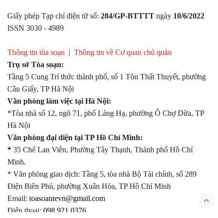
Giấy phép Tạp chí điện tử số:
284/GP-BTTTT
ngày
10/6/2022
ISSN 3030 - 4989
Thông tin tòa soạn
|
Thông tin về Cơ quan chủ quản
Trụ sở Tòa soạn:
Tầng 5 Cung Trí thức thành phố, số 1 Tôn Thất Thuyết, phường
Cầu Giấy, TP Hà Nội
Văn phòng làm việc tại Hà Nội:
*Tòa nhà số 12, ngõ 71, phố Láng Hạ, phường Ô Chợ Dừa, TP
Hà Nội
Văn phòng đại diện tại TP Hồ Chí Minh:
*
35 Chế Lan Viên, Phường Tây Thạnh, Thành phố Hồ Chí
Minh.
* Văn phòng giao dịch: Tầng 5, tòa nhà Bộ Tài chính, số 289
Điện Biên Phủ, phường Xuân Hòa, TP Hồ Chí Minh
Email:
toasoantevn@gmail.com
Điện thoại:
098.921.0376