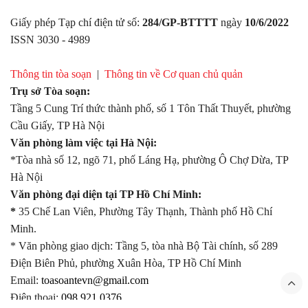
Giấy phép Tạp chí điện tử số:
284/GP-BTTTT
ngày
10/6/2022
ISSN 3030 - 4989
Thông tin tòa soạn
|
Thông tin về Cơ quan chủ quản
Trụ sở Tòa soạn:
Tầng 5 Cung Trí thức thành phố, số 1 Tôn Thất Thuyết, phường
Cầu Giấy, TP Hà Nội
Văn phòng làm việc tại Hà Nội:
*Tòa nhà số 12, ngõ 71, phố Láng Hạ, phường Ô Chợ Dừa, TP
Hà Nội
Văn phòng đại diện tại TP Hồ Chí Minh:
*
35 Chế Lan Viên, Phường Tây Thạnh, Thành phố Hồ Chí
Minh.
* Văn phòng giao dịch: Tầng 5, tòa nhà Bộ Tài chính, số 289
Điện Biên Phủ, phường Xuân Hòa, TP Hồ Chí Minh
Email:
toasoantevn@gmail.com
Điện thoại:
098.921.0376