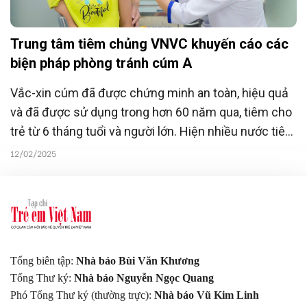
Trung tâm tiêm chủng VNVC khuyến cáo các
biện pháp phòng tránh cúm A
Vắc-xin cúm đã được chứng minh an toàn, hiệu quả
và đã được sử dụng trong hơn 60 năm qua, tiêm cho
trẻ từ 6 tháng tuổi và người lớn. Hiện nhiều nước tiên
tiến đã đưa vắc-xin cúm vào tiêm chủng rộng rãi cho
12/02/2025
người dân.
Tổng biên tập:
Nhà báo Bùi Văn Khương
Tổng Thư ký:
Nhà báo Nguyễn Ngọc Quang
Phó Tổng Thư ký (thường trực):
Nhà báo Vũ Kim Linh