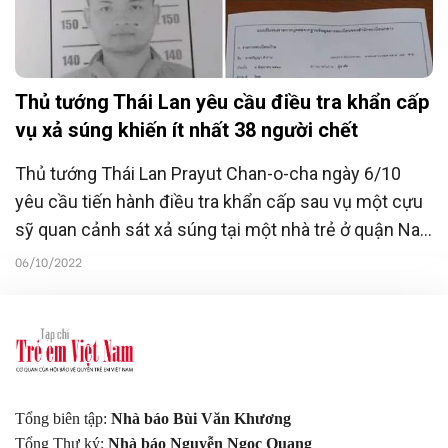
Thủ tướng Thái Lan yêu cầu điều tra khẩn cấp
vụ xả súng khiến ít nhất 38 người chết
Thủ tướng Thái Lan Prayut Chan-o-cha ngày 6/10
yêu cầu tiến hành điều tra khẩn cấp sau vụ một cựu
sỹ quan cảnh sát xả súng tại một nhà trẻ ở quận Na
Klang, tỉnh Nong Bua Lamphu, Đông Bắc nước này.
06/10/2022
Tổng biên tập:
Nhà báo Bùi Văn Khương
Tổng Thư ký:
Nhà báo Nguyễn Ngọc Quang