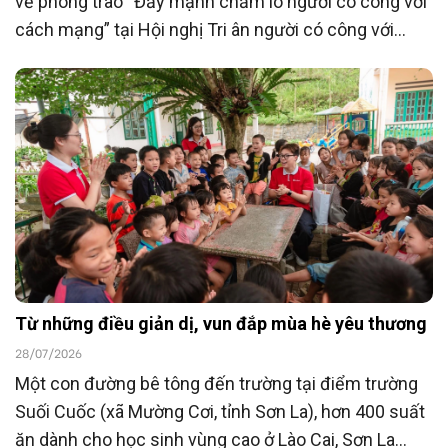
về phong trào “Đẩy mạnh chăm lo người có công với
cách mạng” tại Hội nghị Tri ân người có công với
cách mạng toàn quốc năm 2026 tổ chức ngày
23/7/2026, Ngân hàng TMCP Đông Nam Á
(SeABank) đã ủng hộ 15 tỷ đồng góp phần chăm lo
người có công với cách mạng hướng tới kỷ niệm 80
năm Ngày Thương binh - Liệt sĩ (27/7/1947 -
27/7/2027).
Từ những điều giản dị, vun đắp mùa hè yêu thương
28/07/2026
Một con đường bê tông đến trường tại điểm trường
Suối Cuốc (xã Mường Cơi, tỉnh Sơn La), hơn 400 suất
ăn dành cho học sinh vùng cao ở Lào Cai, Sơn La