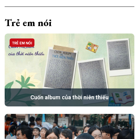
Trẻ em nói
TRẺ EM NÓI
Cuốn album của thời niên thiếu