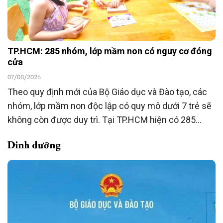
TP.HCM: 285 nhóm, lớp mầm non có nguy cơ đóng
cửa
07/08/2026
Theo quy định mới của Bộ Giáo dục và Đào tạo, các
nhóm, lớp mầm non độc lập có quy mô dưới 7 trẻ sẽ
không còn được duy trì. Tại TP.HCM hiện có 285
nhóm, lớp thuộc diện này, đang được rà soát để
Dinh dưỡng
chuyển đổi mô hình hoặc chấm dứt hoạt động theo
quy định.