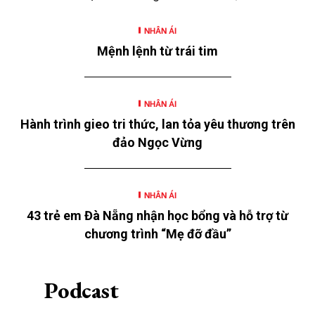
cùng nhiều hoạt động hỗ trợ khác là những hoạt
NHÂN ÁI
động nằm trong chương trình “SeABankers Vì trẻ
Mệnh lệnh từ trái tim
thơ” năm 2026 với chủ đề “Mùa hè yêu thương” của
Ngân hàng TMCP Đông Nam Á (SeABank, HOSE:
SSB) triển khai tại 12 tỉnh, thành.
NHÂN ÁI
Hành trình gieo tri thức, lan tỏa yêu thương trên
đảo Ngọc Vừng
NHÂN ÁI
43 trẻ em Đà Nẵng nhận học bổng và hỗ trợ từ
chương trình “Mẹ đỡ đầu”
Podcast