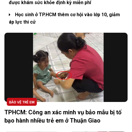
được khám sức khỏe định kỳ miễn phí
Học sinh ở TP.HCM thêm cơ hội vào lớp 10, giảm
áp lực thi cử
BẢO VỆ TRẺ EM
TPHCM: Công an xác minh vụ bảo mẫu bị tố
bạo hành nhiều trẻ em ở Thuận Giao