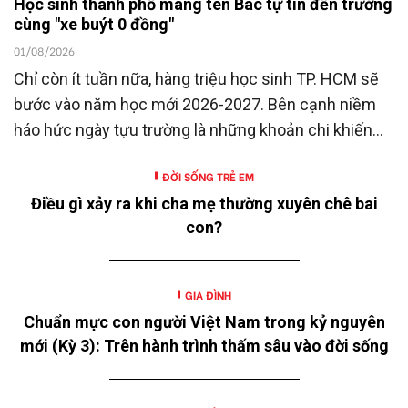
Học sinh thành phố mang tên Bác tự tin đến trường
cùng "xe buýt 0 đồng"
01/08/2026
Chỉ còn ít tuần nữa, hàng triệu học sinh TP. HCM sẽ
bước vào năm học mới 2026-2027. Bên cạnh niềm
háo hức ngày tựu trường là những khoản chi khiến
nhiều gia đình không khỏi trăn trở.
ĐỜI SỐNG TRẺ EM
Điều gì xảy ra khi cha mẹ thường xuyên chê bai
con?
GIA ĐÌNH
Chuẩn mực con người Việt Nam trong kỷ nguyên
mới (Kỳ 3): Trên hành trình thấm sâu vào đời sống