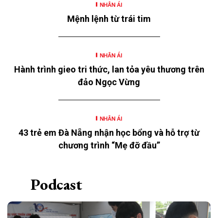
NHÂN ÁI
động nằm trong chương trình “SeABankers Vì trẻ
Mệnh lệnh từ trái tim
thơ” năm 2026 với chủ đề “Mùa hè yêu thương” của
Ngân hàng TMCP Đông Nam Á (SeABank, HOSE:
SSB) triển khai tại 12 tỉnh, thành.
NHÂN ÁI
Hành trình gieo tri thức, lan tỏa yêu thương trên
đảo Ngọc Vừng
NHÂN ÁI
43 trẻ em Đà Nẵng nhận học bổng và hỗ trợ từ
chương trình “Mẹ đỡ đầu”
Podcast