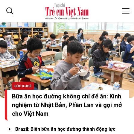
SỨC KHOẺ
Bữa ăn học đường không chỉ để ăn: Kinh
nghiệm từ Nhật Bản, Phần Lan và gợi mở
cho Việt Nam
Brazil: Biến bữa ăn học đường thành động lực