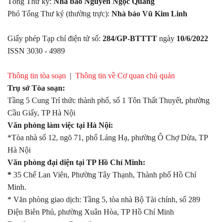
Tổng Thư ký:
Nhà báo Nguyễn Ngọc Quang
Phó Tổng Thư ký (thường trực):
Nhà báo Vũ Kim Linh
Giấy phép Tạp chí điện tử số:
284/GP-BTTTT
ngày
10/6/2022
ISSN 3030 - 4989
Thông tin tòa soạn
|
Thông tin về Cơ quan chủ quản
Trụ sở Tòa soạn:
Tầng 5 Cung Trí thức thành phố, số 1 Tôn Thất Thuyết, phường
Cầu Giấy, TP Hà Nội
Văn phòng làm việc tại Hà Nội:
*Tòa nhà số 12, ngõ 71, phố Láng Hạ, phường Ô Chợ Dừa, TP
Hà Nội
Văn phòng đại diện tại TP Hồ Chí Minh:
*
35 Chế Lan Viên, Phường Tây Thạnh, Thành phố Hồ Chí
Minh.
* Văn phòng giao dịch: Tầng 5, tòa nhà Bộ Tài chính, số 289
Điện Biên Phủ, phường Xuân Hòa, TP Hồ Chí Minh