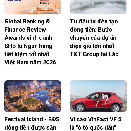
Global Banking &
Từ đầu tư đến tạo
Finance Review
dòng tiền: Bước
Awards vinh danh
chuyển của dự án
SHB là Ngân hàng
điện gió lớn nhất
tiết kiệm tốt nhất
T&T Group tại Lào
Việt Nam năm 2026
Festival Island - BĐS
Vì sao VinFast VF 5
dòng tiền được săn
là "ô tô quốc dân"