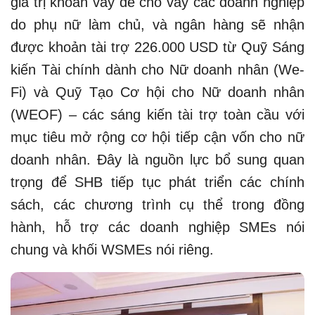
giá trị khoản vay để cho vay các doanh nghiệp
do phụ nữ làm chủ, và ngân hàng sẽ nhận
được khoản tài trợ 226.000 USD từ Quỹ Sáng
kiến Tài chính dành cho Nữ doanh nhân (We-
Fi) và Quỹ Tạo Cơ hội cho Nữ doanh nhân
(WEOF) – các sáng kiến tài trợ toàn cầu với
mục tiêu mở rộng cơ hội tiếp cận vốn cho nữ
doanh nhân. Đây là nguồn lực bổ sung quan
trọng để SHB tiếp tục phát triển các chính
sách, các chương trình cụ thể trong đồng
hành, hỗ trợ các doanh nghiệp SMEs nói
chung và khối WSMEs nói riêng.