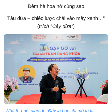
Đêm hè hoa nở cùng sao
Tàu dừa – chiếc lược chải vào mây xanh…”
(
trích “Cây dừa”
)
Nhà thơ nói giản dị: “Đấy là bác chỉ mô tả lại