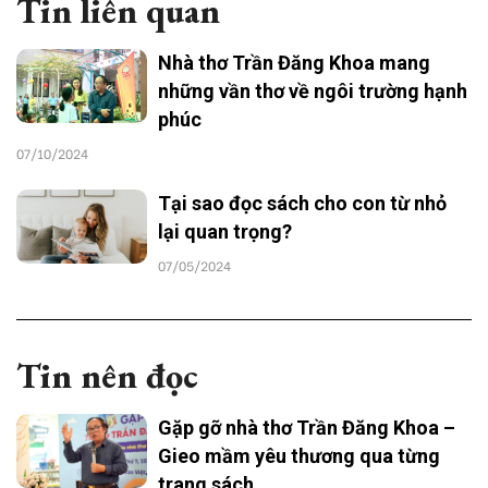
Tin liên quan
Nhà thơ Trần Đăng Khoa mang
những vần thơ về ngôi trường hạnh
phúc
07/10/2024
Tại sao đọc sách cho con từ nhỏ
lại quan trọng?
07/05/2024
Tin nên đọc
Gặp gỡ nhà thơ Trần Đăng Khoa –
Gieo mầm yêu thương qua từng
trang sách