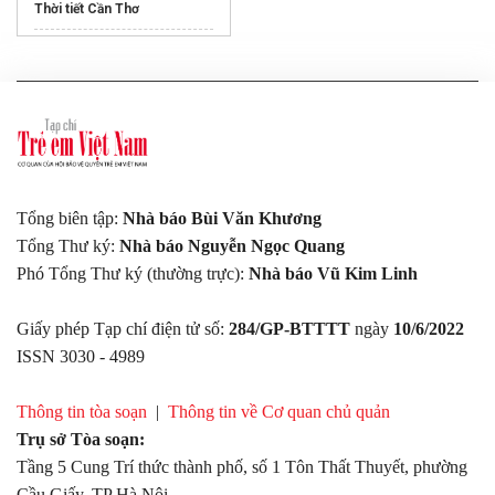
Thời tiết Cần Thơ
Thời tiết Nghệ An
Phản ứng hóa học
C6H10O5
+ H2O
Tổng biên tập:
Nhà báo Bùi Văn Khương
Tổng Thư ký:
Nhà báo Nguyễn Ngọc Quang
Phó Tổng Thư ký (thường trực):
Nhà báo Vũ Kim Linh
Giấy phép Tạp chí điện tử số:
284/GP-BTTTT
ngày
10/6/2022
ISSN 3030 - 4989
Thông tin tòa soạn
|
Thông tin về Cơ quan chủ quản
Trụ sở Tòa soạn:
Tầng 5 Cung Trí thức thành phố, số 1 Tôn Thất Thuyết, phường
Cầu Giấy, TP Hà Nội