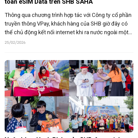
toán eSIM Data trên SHB SAHA
Thông qua chương trình hợp tác với Công ty cổ phần
truyền thông VPay, khách hàng của SHB giờ đây có
thể chủ động kết nối internet khi ra nước ngoài một
cách dễ dàng chưa từng có ngay trên chính ứng
25/02/2026
dụng ngân hàng điện tử SHB SAHA, giúp xóa bỏ hoàn
toàn nỗi lo về chi phí roaming cao hay thủ tục mua
SIM vật lý phức tạp.