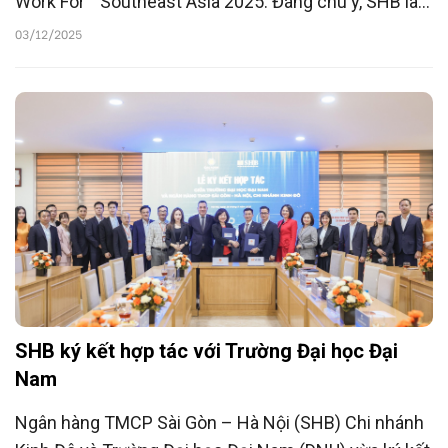
Work For™ Southeast Asia 2025. Đáng chú ý, SHB là
ngân hàng Việt Nam có thứ hạng cao nhất, đứng vị trí
03/12/2025
37 trong danh sách uy tín này.
SHB ký kết hợp tác với Trường Đại học Đại
Nam
Ngân hàng TMCP Sài Gòn – Hà Nội (SHB) Chi nhánh