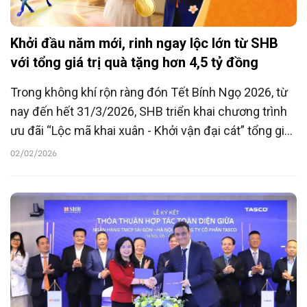
Khởi đầu năm mới, rinh ngay lộc lớn từ SHB
với tổng giá trị quà tặng hơn 4,5 tỷ đồng
Trong không khí rộn ràng đón Tết Bính Ngọ 2026, từ
nay đến hết 31/3/2026, SHB triển khai chương trình
ưu đãi “Lộc mã khai xuân - Khởi vận đại cát” tổng giá
trí lên tới 4,5 tỷ đồng với loạt ưu đãi “khủng” cùng
02/02/2026
nhiều phần quà tài lộc may mắn, góp phần lan tỏa sự
khởi sắc và thành công cho khách hàng trong năm
mới.