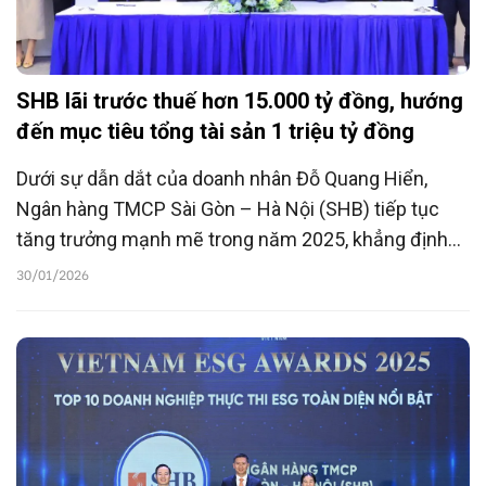
SHB lãi trước thuế hơn 15.000 tỷ đồng, hướng
đến mục tiêu tổng tài sản 1 triệu tỷ đồng
Dưới sự dẫn dắt của doanh nhân Đỗ Quang Hiển,
Ngân hàng TMCP Sài Gòn – Hà Nội (SHB) tiếp tục
tăng trưởng mạnh mẽ trong năm 2025, khẳng định
vai trò là ngân hàng thương mại cổ phần tư nhân hiệu
30/01/2026
quả hàng đầu, đồng hành cùng tiến trình tăng tốc
của nền kinh tế Việt Nam trong giai đoạn phát triển
mới.