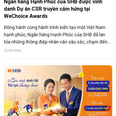
Ngân hàng Hạnh Phúc của SHB được vinh
danh Dự án CSR truyền cảm hứng tại
WeChoice Awards
Đồng hành cùng hành trình kiến tạo một Việt Nam
hạnh phúc, Ngân hàng Hạnh Phúc của SHB đã lan
tỏa những thông điệp nhân văn sâu sắc, chạm đến
trái tim cộng đồng thông qua hàng loạt hoạt động
12/02/2026
thiết thực và bền bỉ.