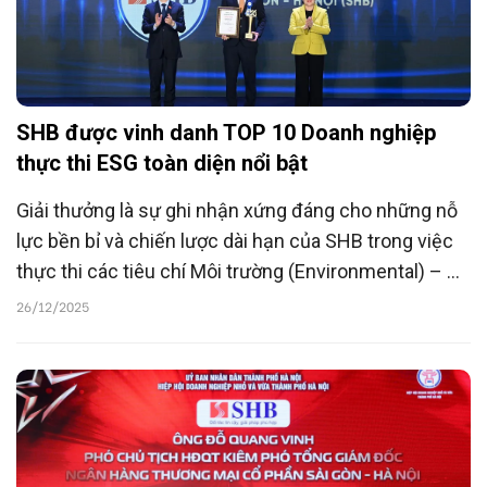
SHB được vinh danh TOP 10 Doanh nghiệp
thực thi ESG toàn diện nổi bật
Giải thưởng là sự ghi nhận xứng đáng cho những nỗ
lực bền bỉ và chiến lược dài hạn của SHB trong việc
thực thi các tiêu chí Môi trường (Environmental) – Xã
hội (Social) – Quản trị (Governance), hướng tới phát
26/12/2025
triển bền vững và tạo giá trị lâu dài cho cộng đồng.