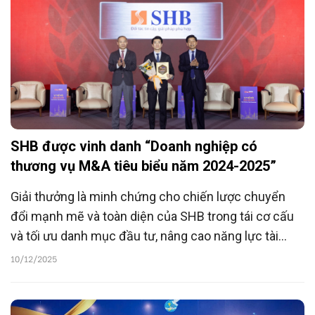
SHB được vinh danh “Doanh nghiệp có
thương vụ M&A tiêu biểu năm 2024-2025”
Giải thưởng là minh chứng cho chiến lược chuyển
đổi mạnh mẽ và toàn diện của SHB trong tái cơ cấu
và tối ưu danh mục đầu tư, nâng cao năng lực tài
chính làm nền tảng phát triển các hoạt động kinh
10/12/2025
doanh cốt lõi, đẩy mạnh chuyển đổi số và mở rộng
thị phần, đồng hành cùng sự phát triển của thị trường
tài chính Việt Nam.