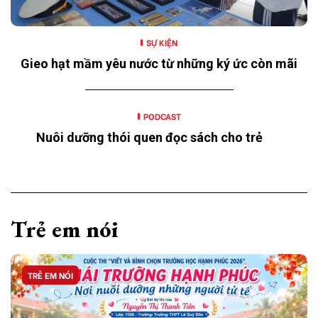
SỰ KIỆN
Gieo hạt mầm yêu nước từ những ký ức còn mãi
PODCAST
Nuôi dưỡng thói quen đọc sách cho trẻ
Trẻ em nói
TRẺ EM NÓI