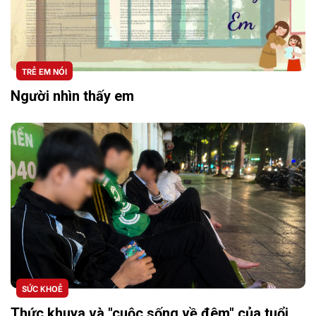
TRẺ EM NÓI
Người nhìn thấy em
SỨC KHOẺ
Thức khuya và "cuộc sống về đêm" của tuổi