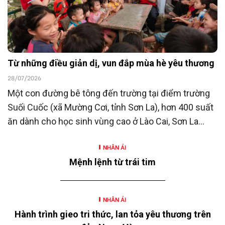
Từ những điều giản dị, vun đắp mùa hè yêu thương
28/07/2026
Một con đường bê tông đến trường tại điểm trường
Suối Cuốc (xã Mường Cơi, tỉnh Sơn La), hơn 400 suất
ăn dành cho học sinh vùng cao ở Lào Cai, Sơn La
cùng nhiều hoạt động hỗ trợ khác là những hoạt
NHÂN ÁI
động nằm trong chương trình “SeABankers Vì trẻ
Mệnh lệnh từ trái tim
thơ” năm 2026 với chủ đề “Mùa hè yêu thương” của
Ngân hàng TMCP Đông Nam Á (SeABank, HOSE:
SSB) triển khai tại 12 tỉnh, thành.
NHÂN ÁI
Hành trình gieo tri thức, lan tỏa yêu thương trên