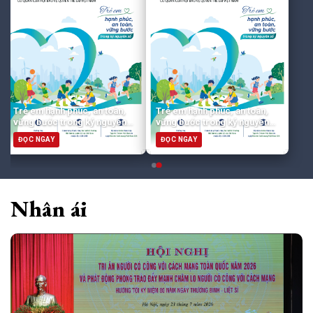
Trẻ em hạnh phúc, an toàn,
Trẻ em hạnh phúc, an toàn,
vững bước trong kỷ nguyên
vững bước trong kỷ nguyên
số
số
ĐỌC NGAY
ĐỌC NGAY
Nhân ái