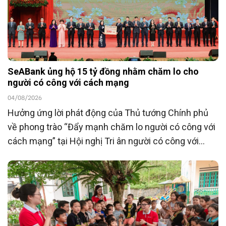
SeABank ủng hộ 15 tỷ đồng nhằm chăm lo cho
người có công với cách mạng
04/08/2026
Hưởng ứng lời phát động của Thủ tướng Chính phủ
về phong trào “Đẩy mạnh chăm lo người có công với
cách mạng” tại Hội nghị Tri ân người có công với
cách mạng toàn quốc năm 2026 tổ chức ngày
23/7/2026, Ngân hàng TMCP Đông Nam Á
(SeABank) đã ủng hộ 15 tỷ đồng góp phần chăm lo
người có công với cách mạng hướng tới kỷ niệm 80
năm Ngày Thương binh - Liệt sĩ (27/7/1947 -
27/7/2027).