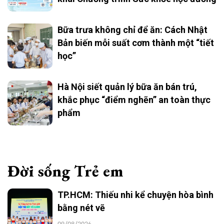
Bữa trưa không chỉ để ăn: Cách Nhật
Bản biến mỗi suất cơm thành một “tiết
học”
Hà Nội siết quản lý bữa ăn bán trú,
khắc phục “điểm nghẽn” an toàn thực
phẩm
Đời sống Trẻ em
TP.HCM: Thiếu nhi kể chuyện hòa bình
bằng nét vẽ
09/08/2026