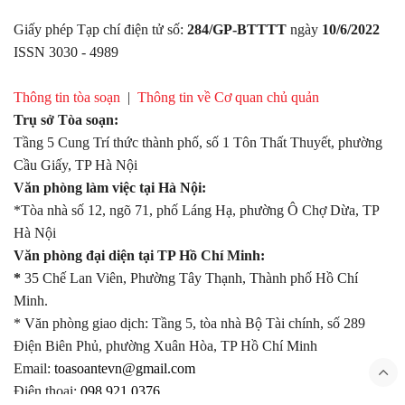
Giấy phép Tạp chí điện tử số:
284/GP-BTTTT
ngày
10/6/2022
ISSN 3030 - 4989
Thông tin tòa soạn
|
Thông tin về Cơ quan chủ quản
Trụ sở Tòa soạn:
Tầng 5 Cung Trí thức thành phố, số 1 Tôn Thất Thuyết, phường
Cầu Giấy, TP Hà Nội
Văn phòng làm việc tại Hà Nội:
*Tòa nhà số 12, ngõ 71, phố Láng Hạ, phường Ô Chợ Dừa, TP
Hà Nội
Văn phòng đại diện tại TP Hồ Chí Minh:
*
35 Chế Lan Viên, Phường Tây Thạnh, Thành phố Hồ Chí
Minh.
* Văn phòng giao dịch: Tầng 5, tòa nhà Bộ Tài chính, số 289
Điện Biên Phủ, phường Xuân Hòa, TP Hồ Chí Minh
Email:
toasoantevn@gmail.com
Điện thoại:
098.921.0376