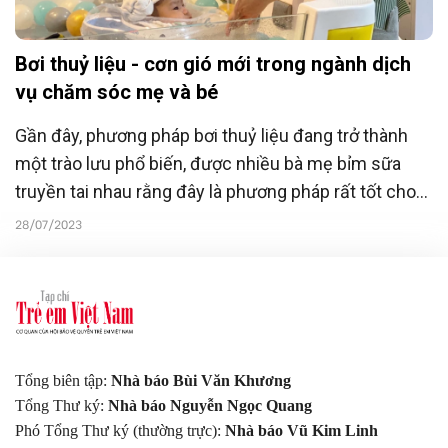
Bơi thuỷ liệu - cơn gió mới trong ngành dịch
vụ chăm sóc mẹ và bé
Gần đây, phương pháp bơi thuỷ liệu đang trở thành
một trào lưu phổ biến, được nhiều bà mẹ bỉm sữa
truyền tai nhau rằng đây là phương pháp rất tốt cho
sự phát triển của trẻ. Tuy nhiên, trên thị trường vẫn
28/07/2023
còn nhiều phụ huynh phân vân, e ngại nó có thể dẫn
đến nhiều tác dụng phụ khác như lệch cổ, viêm tai,...
Tổng biên tập:
Nhà báo Bùi Văn Khương
Tổng Thư ký:
Nhà báo Nguyễn Ngọc Quang
Phó Tổng Thư ký (thường trực):
Nhà báo Vũ Kim Linh