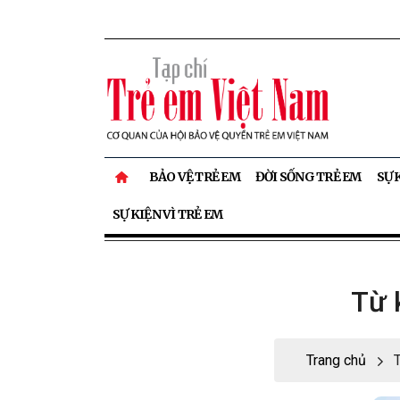
BẢO VỆ TRẺ EM
ĐỜI SỐNG TRẺ EM
SỰ 
SỰ KIỆN VÌ TRẺ EM
Từ k
Trang chủ
T