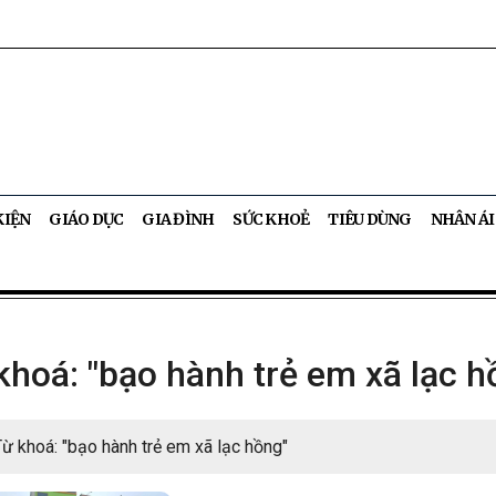
KIỆN
GIÁO DỤC
GIA ĐÌNH
SỨC KHOẺ
TIÊU DÙNG
NHÂN ÁI
hoá: "bạo hành trẻ em xã lạc h
ừ khoá: "bạo hành trẻ em xã lạc hồng"