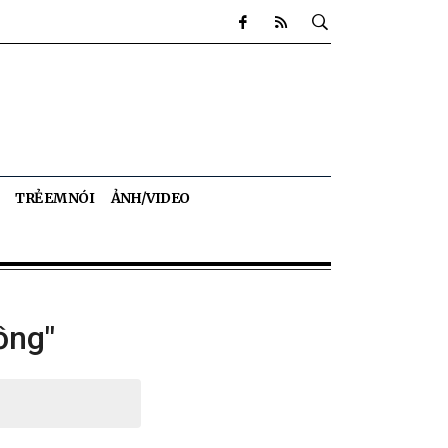
TRẺ EM NÓI
ẢNH/VIDEO
ồng"