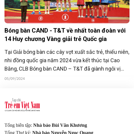
Bóng bàn CAND - T&T về nhất toàn đoàn với
14 Huy chương Vàng giải trẻ Quốc gia
Tại Giải bóng bàn các cây vợt xuất sắc trẻ, thiếu niên,
nhi đồng quốc gia năm 2024 vừa kết thúc tại Cao
Bằng, CLB Bóng bàn CAND – T&T đã giành ngôi vị
nhất toàn đoàn.
05/09/2024
Tổng biên tập:
Nhà báo Bùi Văn Khương
Tổng Thư ký:
Nhà báo Nguyễn Ngọc Quang