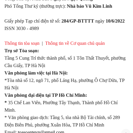
Phó Tổng Thư ký (thường trực):
Nhà báo Vũ Kim Linh
Giấy phép Tạp chí điện tử số:
284/GP-BTTTT
ngày
10/6/2022
ISSN 3030 - 4989
Thông tin tòa soạn
|
Thông tin về Cơ quan chủ quản
Trụ sở Tòa soạn:
Tầng 5 Cung Trí thức thành phố, số 1 Tôn Thất Thuyết, phường
Cầu Giấy, TP Hà Nội
Văn phòng làm việc tại Hà Nội:
*Tòa nhà số 12, ngõ 71, phố Láng Hạ, phường Ô Chợ Dừa, TP
Hà Nội
Văn phòng đại diện tại TP Hồ Chí Minh:
*
35 Chế Lan Viên, Phường Tây Thạnh, Thành phố Hồ Chí
Minh.
* Văn phòng giao dịch: Tầng 5, tòa nhà Bộ Tài chính, số 289
Điện Biên Phủ, phường Xuân Hòa, TP Hồ Chí Minh
Email:
toasoantevn@gmail.com