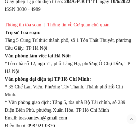
Giấy phép Tạp chí điện tử số:
284/GP-BTTTT
ngày
10/6/2022
ISSN 3030 - 4989
Thông tin tòa soạn
|
Thông tin về Cơ quan chủ quản
Trụ sở Tòa soạn:
Tầng 5 Cung Trí thức thành phố, số 1 Tôn Thất Thuyết, phường
Cầu Giấy, TP Hà Nội
Văn phòng làm việc tại Hà Nội:
*Tòa nhà số 12, ngõ 71, phố Láng Hạ, phường Ô Chợ Dừa, TP
Hà Nội
Văn phòng đại diện tại TP Hồ Chí Minh:
*
35 Chế Lan Viên, Phường Tây Thạnh, Thành phố Hồ Chí
Minh.
* Văn phòng giao dịch: Tầng 5, tòa nhà Bộ Tài chính, số 289
Điện Biên Phủ, phường Xuân Hòa, TP Hồ Chí Minh
Email:
toasoantevn@gmail.com
Điện thoại:
098.921.0376