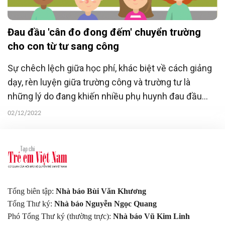
Đau đầu 'cân đo đong đếm' chuyển trường
cho con từ tư sang công
Sự chêch lệch giữa học phí, khác biệt về cách giảng
dạy, rèn luyện giữa trường công và trường tư là
những lý do đang khiến nhiều phụ huynh đau đầu
"cân đo đong đếm" việc chuyển trường học cho con
02/12/2022
từ tư sang công.
Tổng biên tập:
Nhà báo Bùi Văn Khương
Tổng Thư ký:
Nhà báo Nguyễn Ngọc Quang
Phó Tổng Thư ký (thường trực):
Nhà báo Vũ Kim Linh