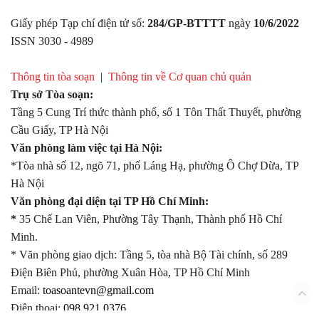
Giấy phép Tạp chí điện tử số:
284/GP-BTTTT
ngày
10/6/2022
ISSN 3030 - 4989
Thông tin tòa soạn
|
Thông tin về Cơ quan chủ quản
Trụ sở Tòa soạn:
Tầng 5 Cung Trí thức thành phố, số 1 Tôn Thất Thuyết, phường
Cầu Giấy, TP Hà Nội
Văn phòng làm việc tại Hà Nội:
*Tòa nhà số 12, ngõ 71, phố Láng Hạ, phường Ô Chợ Dừa, TP
Hà Nội
Văn phòng đại diện tại TP Hồ Chí Minh:
*
35 Chế Lan Viên, Phường Tây Thạnh, Thành phố Hồ Chí
Minh.
* Văn phòng giao dịch: Tầng 5, tòa nhà Bộ Tài chính, số 289
Điện Biên Phủ, phường Xuân Hòa, TP Hồ Chí Minh
Email:
toasoantevn@gmail.com
Điện thoại:
098.921.0376