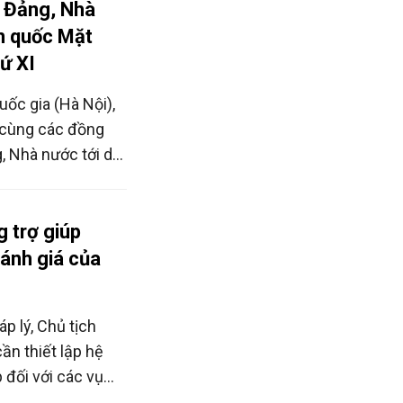
o Đảng, Nhà
àn quốc Mặt
ứ XI
uốc gia (Hà Nội),
 cùng các đồng
, Nhà nước tới dự
 Tổ quốc Việt
1.
g trợ giúp
đánh giá của
p lý, Chủ tịch
ần thiết lập hệ
 đối với các vụ
uộc phải lấy ý