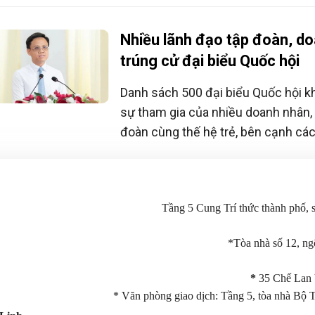
kiến đánh giá mức độ hài lòng của 
tự như các chỉ số đánh giá năng lự
Nhiều lãnh đạo tập đoàn, do
phương hiện nay.
trúng cử đại biểu Quốc hội
Danh sách 500 đại biểu Quốc hội k
sự tham gia của nhiều doanh nhân, 
đoàn cùng thế hệ trẻ, bên cạnh các
động trong lĩnh vực xã hội, bảo vệ 
bổ sung góc nhìn đa chiều cho nghị
Tầng 5 Cung Trí thức thành phố,
*Tòa nhà số 12, n
*
35 Chế Lan 
* Văn phòng giao dịch: Tầng 5, tòa nhà Bộ 