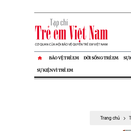
BẢO VỆ TRẺ EM
ĐỜI SỐNG TRẺ EM
SỰ 
SỰ KIỆN VÌ TRẺ EM
Trang chủ