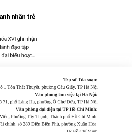
người dân - tương
c điều hành ở địa
anh nhân trẻ
hóa XVI ghi nhận
lãnh đạo tập
 đại biểu hoạt
trẻ em, góp phần
 trường.
Trụ sở Tòa soạn:
 số 1 Tôn Thất Thuyết, phường Cầu Giấy, TP Hà Nội
Văn phòng làm việc tại Hà Nội:
gõ 71, phố Láng Hạ, phường Ô Chợ Dừa, TP Hà Nội
Văn phòng đại diện tại TP Hồ Chí Minh:
Viên, Phường Tây Thạnh, Thành phố Hồ Chí Minh.
Tài chính, số 289 Điện Biên Phủ, phường Xuân Hòa,
TP Hồ Chí Minh