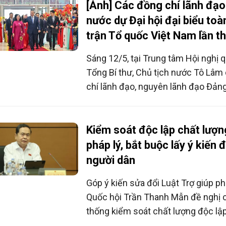
[Ảnh] Các đồng chí lãnh đạ
nước dự Đại hội đại biểu to
trận Tổ quốc Việt Nam lần th
Sáng 12/5, tại Trung tâm Hội nghị q
Tổng Bí thư, Chủ tịch nước Tô Lâm
chí lãnh đạo, nguyên lãnh đạo Đảng
Đại hội đại biểu toàn quốc Mặt trận
Nam lần thứ XI, nhiệm kỳ 2026-203
Kiểm soát độc lập chất lượn
pháp lý, bắt buộc lấy ý kiến 
người dân
Góp ý kiến sửa đổi Luật Trợ giúp phá
Quốc hội Trần Thanh Mẫn đề nghị c
thống kiểm soát chất lượng độc lập
việc trợ giúp pháp lý, trong đó bắt b