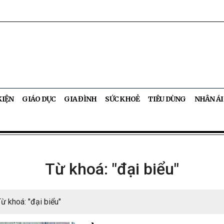
KIỆN
GIÁO DỤC
GIA ĐÌNH
SỨC KHOẺ
TIÊU DÙNG
NHÂN ÁI
Từ khoá: "đại biểu"
Từ khoá: "đại biểu"