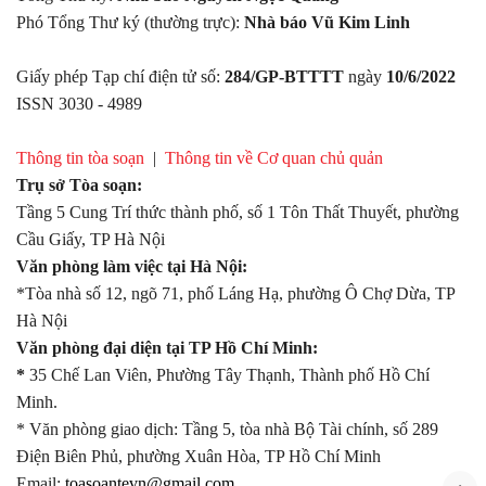
Phó Tổng Thư ký (thường trực):
Nhà báo Vũ Kim Linh
Giấy phép Tạp chí điện tử số:
284/GP-BTTTT
ngày
10/6/2022
ISSN 3030 - 4989
Thông tin tòa soạn
|
Thông tin về Cơ quan chủ quản
Trụ sở Tòa soạn:
Tầng 5 Cung Trí thức thành phố, số 1 Tôn Thất Thuyết, phường
Cầu Giấy, TP Hà Nội
Văn phòng làm việc tại Hà Nội:
*Tòa nhà số 12, ngõ 71, phố Láng Hạ, phường Ô Chợ Dừa, TP
Hà Nội
Văn phòng đại diện tại TP Hồ Chí Minh:
*
35 Chế Lan Viên, Phường Tây Thạnh, Thành phố Hồ Chí
Minh.
* Văn phòng giao dịch: Tầng 5, tòa nhà Bộ Tài chính, số 289
Điện Biên Phủ, phường Xuân Hòa, TP Hồ Chí Minh
Email:
toasoantevn@gmail.com