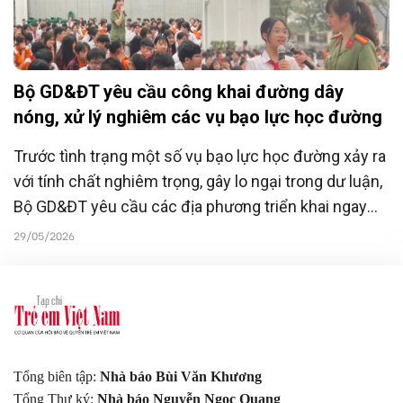
Bộ GD&ĐT yêu cầu công khai đường dây
nóng, xử lý nghiêm các vụ bạo lực học đường
Trước tình trạng một số vụ bạo lực học đường xảy ra
với tính chất nghiêm trọng, gây lo ngại trong dư luận,
Bộ GD&ĐT yêu cầu các địa phương triển khai ngay
nhiều giải pháp cấp bách như công khai đường dây
29/05/2026
nóng 24/7, tăng phối hợp với công an, chủ động nắm
bắt mâu thuẫn học sinh cả trên lớp lẫn mạng xã hội
nhằm ngăn chặn, đẩy lùi bạo lực học đường trước
năm học mới.
Tổng biên tập:
Nhà báo Bùi Văn Khương
Tổng Thư ký:
Nhà báo Nguyễn Ngọc Quang