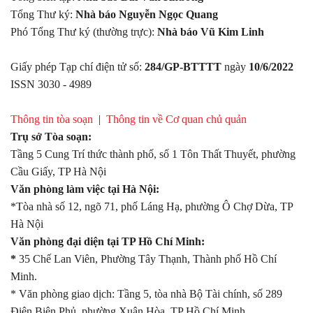
Tổng Thư ký:
Nhà báo Nguyễn Ngọc Quang
Phó Tổng Thư ký (thường trực):
Nhà báo Vũ Kim Linh
Giấy phép Tạp chí điện tử số:
284/GP-BTTTT
ngày
10/6/2022
ISSN 3030 - 4989
Thông tin tòa soạn
|
Thông tin về Cơ quan chủ quản
Trụ sở Tòa soạn:
Tầng 5 Cung Trí thức thành phố, số 1 Tôn Thất Thuyết, phường
Cầu Giấy, TP Hà Nội
Văn phòng làm việc tại Hà Nội:
*Tòa nhà số 12, ngõ 71, phố Láng Hạ, phường Ô Chợ Dừa, TP
Hà Nội
Văn phòng đại diện tại TP Hồ Chí Minh:
*
35 Chế Lan Viên, Phường Tây Thạnh, Thành phố Hồ Chí
Minh.
* Văn phòng giao dịch: Tầng 5, tòa nhà Bộ Tài chính, số 289
Điện Biên Phủ, phường Xuân Hòa, TP Hồ Chí Minh