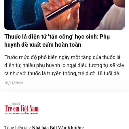
Thuốc lá điện tử 'tấn công' học sinh: Phụ
huynh đề xuất cấm hoàn toàn
Trước mức độ phổ biến ngày một tăng của thuốc lá
điện tử, nhiều phụ huynh lo ngại điều tương tự sẽ xảy
ra như với thuốc lá truyền thống, trẻ dưới 18 tuổi dễ
dàng mua và sử dụng bất chấp quy định giới hạn độ
15/11/2023
tuổi. Vì vậy, chính sách cấm là cách hiệu quả nhất để
bảo vệ con trẻ khỏi trào lưu độc hại mới nổi này.
Tổng biên tập:
Nhà báo Bùi Văn Khương