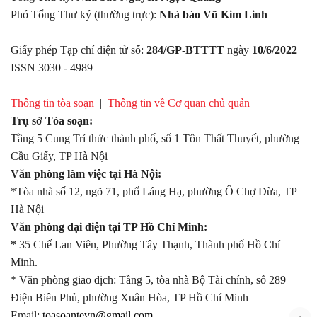
Phó Tổng Thư ký (thường trực):
Nhà báo Vũ Kim Linh
Giấy phép Tạp chí điện tử số:
284/GP-BTTTT
ngày
10/6/2022
ISSN 3030 - 4989
Thông tin tòa soạn
|
Thông tin về Cơ quan chủ quản
Trụ sở Tòa soạn:
Tầng 5 Cung Trí thức thành phố, số 1 Tôn Thất Thuyết, phường
Cầu Giấy, TP Hà Nội
Văn phòng làm việc tại Hà Nội:
*Tòa nhà số 12, ngõ 71, phố Láng Hạ, phường Ô Chợ Dừa, TP
Hà Nội
Văn phòng đại diện tại TP Hồ Chí Minh:
*
35 Chế Lan Viên, Phường Tây Thạnh, Thành phố Hồ Chí
Minh.
* Văn phòng giao dịch: Tầng 5, tòa nhà Bộ Tài chính, số 289
Điện Biên Phủ, phường Xuân Hòa, TP Hồ Chí Minh
Email:
toasoantevn@gmail.com