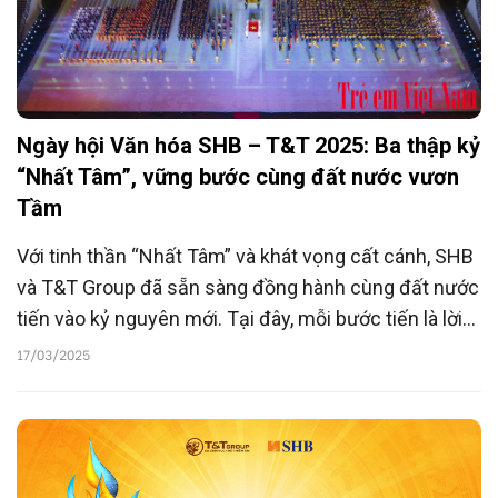
Ngày hội Văn hóa SHB – T&T 2025: Ba thập kỷ
“Nhất Tâm”, vững bước cùng đất nước vươn
Tầm
Với tinh thần “Nhất Tâm” và khát vọng cất cánh, SHB
và T&T Group đã sẵn sàng đồng hành cùng đất nước
tiến vào kỷ nguyên mới. Tại đây, mỗi bước tiến là lời
khẳng định đầy tự hào về sức mạnh, sự sáng tạo và
17/03/2025
tinh thần dân tộc.