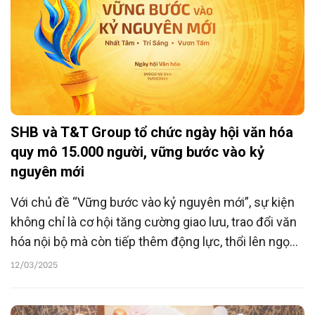
SHB và T&T Group tổ chức ngày hội văn hóa
quy mô 15.000 người, vững bước vào kỷ
nguyên mới
Với chủ đề “Vững bước vào kỷ nguyên mới”, sự kiện
không chỉ là cơ hội tăng cường giao lưu, trao đổi văn
hóa nội bộ mà còn tiếp thêm động lực, thổi lên ngọn
lửa nhiệt huyết tới các cán bộ nhân viên; khẳng định
12/03/2025
vị thế, tầm vóc của SHB và T&T Group sẵn sàng
đồng hành cùng đất nước bước vào kỷ nguyên vươn