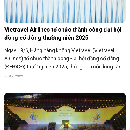
Vietravel Airlines tổ chức thành công đại hội
đồng cổ đông thường niên 2025
Ngày 19/6, Hãng hàng không Vietravel (Vietravel
Airlines) tổ chức thành công Đại hội đồng cổ đông
(ĐHĐCĐ) thường niên 2025, thông qua nội dung tăng
vốn điều lệ nhằm nâng cao năng lực tài chính, mở
23/06/2025
rộng hoạt động kinh doanh của hãng trong thời gian
tới.