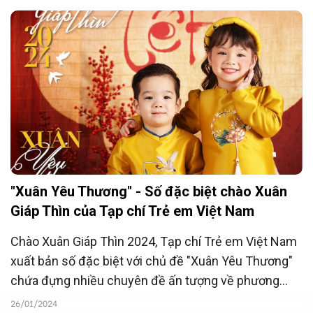
"Xuân Yêu Thương" - Số đặc biệt chào Xuân
Giáp Thìn của Tạp chí Trẻ em Việt Nam
Chào Xuân Giáp Thìn 2024, Tạp chí Trẻ em Việt Nam
xuất bản số đặc biệt với chủ đề "Xuân Yêu Thương"
chứa đựng nhiều chuyên đề ấn tượng về phương
pháp giáo dục con của các chuyên gia, doanh nhân
26/01/2024