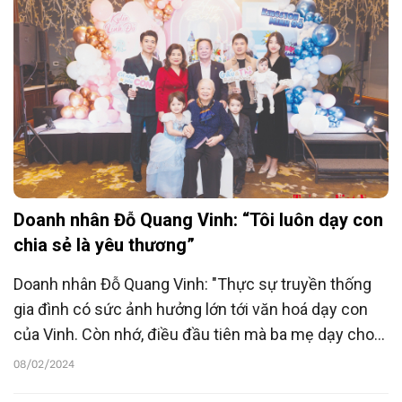
mình của dân tộc.
Doanh nhân Đỗ Quang Vinh: “Tôi luôn dạy con
chia sẻ là yêu thương”
Doanh nhân Đỗ Quang Vinh: "Thực sự truyền thống
gia đình có sức ảnh hưởng lớn tới văn hoá dạy con
của Vinh. Còn nhớ, điều đầu tiên mà ba mẹ dạy cho
Vinh là phải biết lễ phép, biết yêu thương và biết tiết
08/02/2024
kiệm".