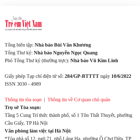
nổi tiếng; tôn vinh những gương mặt "Trẻ em của
năm" 2023, các cá nhân, tập thể tiêu biểu, kết nối
cộng đồng “Chung tâm, chung trí, chung sức bảo vệ
quyền trẻ em”.
Tổng biên tập:
Nhà báo Bùi Văn Khương
Tổng Thư ký:
Nhà báo Nguyễn Ngọc Quang
Phó Tổng Thư ký (thường trực):
Nhà báo Vũ Kim Linh
Giấy phép Tạp chí điện tử số:
284/GP-BTTTT
ngày
10/6/2022
ISSN 3030 - 4989
Thông tin tòa soạn
|
Thông tin về Cơ quan chủ quản
Trụ sở Tòa soạn:
Tầng 5 Cung Trí thức thành phố, số 1 Tôn Thất Thuyết, phường
Cầu Giấy, TP Hà Nội
Văn phòng làm việc tại Hà Nội:
*Tòa nhà số 12, ngõ 71, phố Láng Hạ, phường Ô Chợ Dừa, TP