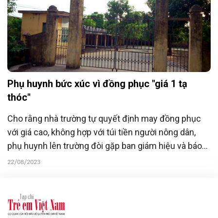
Phụ huynh bức xúc vì đồng phục "giá 1 tạ
thóc"
Cho rằng nhà trường tự quyết định may đồng phục
với giá cao, không hợp với túi tiền người nông dân,
phụ huynh lên trường đòi gặp ban giám hiệu và báo
tin cho phòng giáo dục. Cuộc họp đột xuất phụ
22/08/2023
huynh toàn trường được triệu tập.