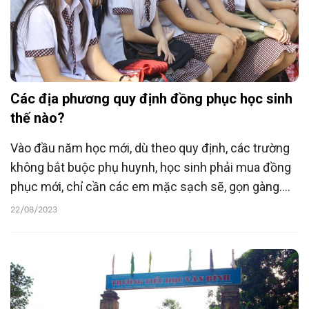
Các địa phương quy định đồng phục học sinh
thế nào?
Vào đầu năm học mới, dù theo quy định, các trường
không bắt buộc phụ huynh, học sinh phải mua đồng
phục mới, chỉ cần các em mặc sạch sẽ, gọn gàng.
Tuy nhiên, trên thực tế, hầu như phụ huynh nào cũng
22/08/2023
phải mua đồng phục cho con trước mỗi năm học.
Dưới đây là hướng dẫn cụ thể về đồng phục của học
sinh của một số tỉnh, thành phố.