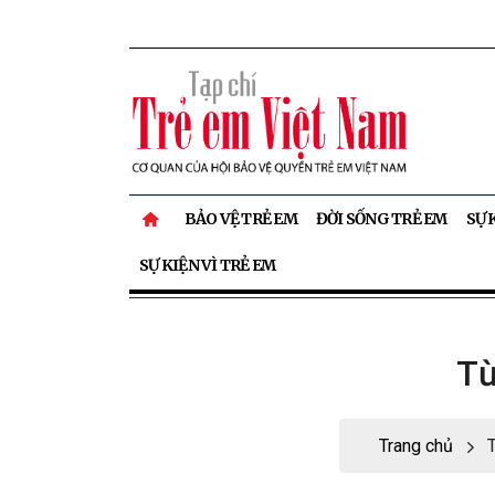
BẢO VỆ TRẺ EM
ĐỜI SỐNG TRẺ EM
SỰ 
SỰ KIỆN VÌ TRẺ EM
Từ
Trang chủ