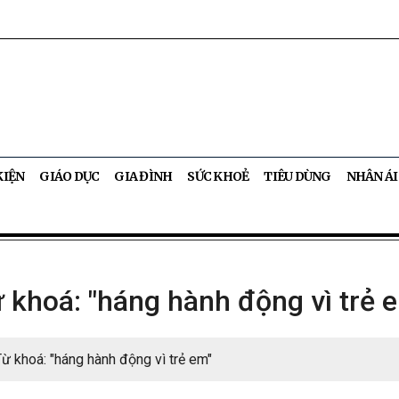
KIỆN
GIÁO DỤC
GIA ĐÌNH
SỨC KHOẺ
TIÊU DÙNG
NHÂN ÁI
 khoá: "háng hành động vì trẻ 
Từ khoá: "háng hành động vì trẻ em"