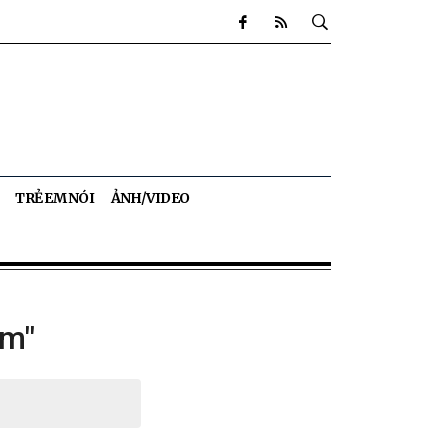
TRẺ EM NÓI
ẢNH/VIDEO
em"