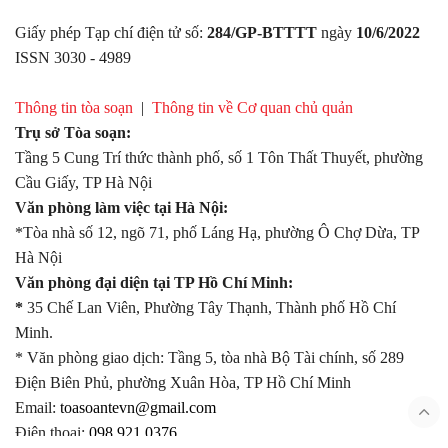
Giấy phép Tạp chí điện tử số:
284/GP-BTTTT
ngày
10/6/2022
ISSN 3030 - 4989
Thông tin tòa soạn
|
Thông tin về Cơ quan chủ quản
Trụ sở Tòa soạn:
Tầng 5 Cung Trí thức thành phố, số 1 Tôn Thất Thuyết, phường
Cầu Giấy, TP Hà Nội
Văn phòng làm việc tại Hà Nội:
*Tòa nhà số 12, ngõ 71, phố Láng Hạ, phường Ô Chợ Dừa, TP
Hà Nội
Văn phòng đại diện tại TP Hồ Chí Minh:
*
35 Chế Lan Viên, Phường Tây Thạnh, Thành phố Hồ Chí
Minh.
* Văn phòng giao dịch: Tầng 5, tòa nhà Bộ Tài chính, số 289
Điện Biên Phủ, phường Xuân Hòa, TP Hồ Chí Minh
Email:
toasoantevn@gmail.com
Điện thoại:
098.921.0376