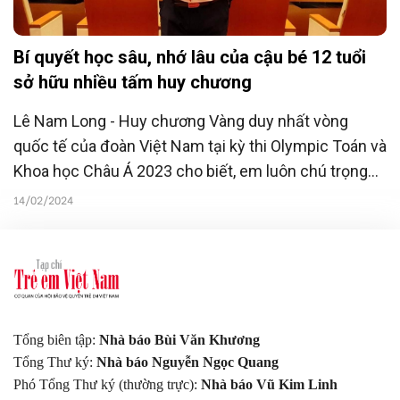
Bí quyết học sâu, nhớ lâu của cậu bé 12 tuổi
sở hữu nhiều tấm huy chương
Lê Nam Long - Huy chương Vàng duy nhất vòng
quốc tế của đoàn Việt Nam tại kỳ thi Olympic Toán và
Khoa học Châu Á 2023 cho biết, em luôn chú trọng
phương pháp tự học. Em thường lên mạng tìm hiểu
14/02/2024
các tài liệu gốc, kết nối, trao đổi với bạn bè quốc tế,
tham dự các hội thảo quốc tế...
Tổng biên tập:
Nhà báo Bùi Văn Khương
Tổng Thư ký:
Nhà báo Nguyễn Ngọc Quang
Phó Tổng Thư ký (thường trực):
Nhà báo Vũ Kim Linh