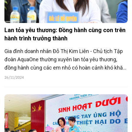
Lan tỏa yêu thương: Đồng hành cùng con trên
hành trình trưởng thành
Gia đình doanh nhân Đỗ Thị Kim Liên - Chủ tịch Tập
đoàn AquaOne thường xuyên lan tỏa yêu thương,
đồng hành cùng các em nhỏ có hoàn cảnh khó khăn,
giúp các em vươn lên trong học tập để tạo lập cuộc
26/11/2024
sống tốt đẹp hơn.