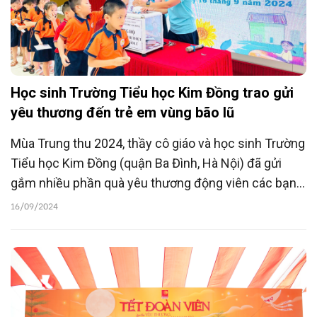
Học sinh Trường Tiểu học Kim Đồng trao gửi
yêu thương đến trẻ em vùng bão lũ
Mùa Trung thu 2024, thầy cô giáo và học sinh Trường
Tiểu học Kim Đồng (quận Ba Đình, Hà Nội) đã gửi
gắm nhiều phần quà yêu thương động viên các bạn
vùng bão lũ vượt qua khó khăn.
16/09/2024