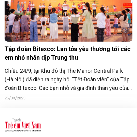
Tập đoàn Bitexco: Lan tỏa yêu thương tới các
em nhỏ nhân dịp Trung thu
Chiều 24/9, tại Khu đô thị The Manor Central Park
(Hà Nội) đã diễn ra ngày hội “Tết Đoàn viên” của Tập
đoàn Bitexco. Các bạn nhỏ và gia đình thân yêu của
mình đã được trải nghiệm nhiều hoạt động ý nghĩa
25/09/2023
với thông điệp “Lan tỏa yêu thương, đong đầy hạnh
phúc”.