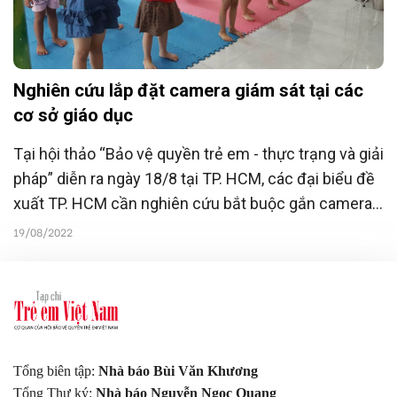
Nghiên cứu lắp đặt camera giám sát tại các
cơ sở giáo dục
Tại hội thảo “Bảo vệ quyền trẻ em - thực trạng và giải
pháp” diễn ra ngày 18/8 tại TP. HCM, các đại biểu đề
xuất TP. HCM cần nghiên cứu bắt buộc gắn camera
để giám sát, bảo vệ trẻ em tại các cơ sở trường học.
19/08/2022
Tổng biên tập:
Nhà báo Bùi Văn Khương
Tổng Thư ký:
Nhà báo Nguyễn Ngọc Quang