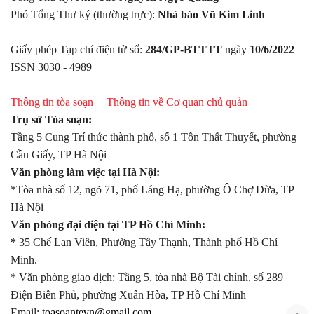
Phó Tổng Thư ký (thường trực):
Nhà báo Vũ Kim Linh
Giấy phép Tạp chí điện tử số:
284/GP-BTTTT
ngày
10/6/2022
ISSN 3030 - 4989
Thông tin tòa soạn
|
Thông tin về Cơ quan chủ quản
Trụ sở Tòa soạn:
Tầng 5 Cung Trí thức thành phố, số 1 Tôn Thất Thuyết, phường
Cầu Giấy, TP Hà Nội
Văn phòng làm việc tại Hà Nội:
*Tòa nhà số 12, ngõ 71, phố Láng Hạ, phường Ô Chợ Dừa, TP
Hà Nội
Văn phòng đại diện tại TP Hồ Chí Minh:
*
35 Chế Lan Viên, Phường Tây Thạnh, Thành phố Hồ Chí
Minh.
* Văn phòng giao dịch: Tầng 5, tòa nhà Bộ Tài chính, số 289
Điện Biên Phủ, phường Xuân Hòa, TP Hồ Chí Minh
Email:
toasoantevn@gmail.com