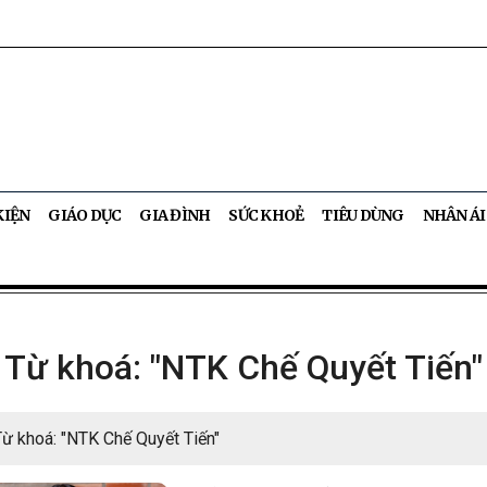
KIỆN
GIÁO DỤC
GIA ĐÌNH
SỨC KHOẺ
TIÊU DÙNG
NHÂN ÁI
Từ khoá: "NTK Chế Quyết Tiến"
Từ khoá: "NTK Chế Quyết Tiến"