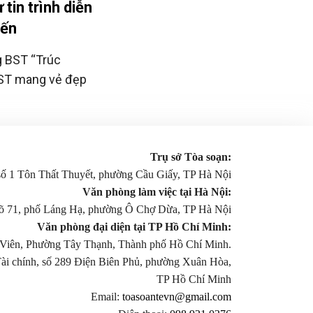
tin trình diễn
iến
ng BST “Trúc
BST mang vẻ đẹp
Trụ sở Tòa soạn:
 số 1 Tôn Thất Thuyết, phường Cầu Giấy, TP Hà Nội
Văn phòng làm việc tại Hà Nội:
gõ 71, phố Láng Hạ, phường Ô Chợ Dừa, TP Hà Nội
Văn phòng đại diện tại TP Hồ Chí Minh:
Viên, Phường Tây Thạnh, Thành phố Hồ Chí Minh.
Tài chính, số 289 Điện Biên Phủ, phường Xuân Hòa,
TP Hồ Chí Minh
Email:
toasoantevn@gmail.com