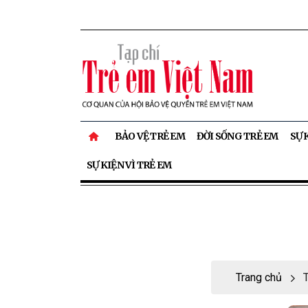
BẢO VỆ TRẺ EM
ĐỜI SỐNG TRẺ EM
SỰ 
SỰ KIỆN VÌ TRẺ EM
Trang chủ