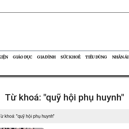
KIỆN
GIÁO DỤC
GIA ĐÌNH
SỨC KHOẺ
TIÊU DÙNG
NHÂN ÁI
Từ khoá: "quỹ hội phụ huynh"
Từ khoá: "quỹ hội phụ huynh"