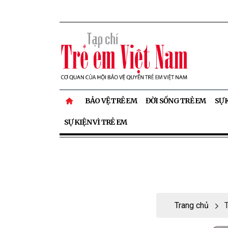
BẢO VỆ TRẺ EM
ĐỜI SỐNG TRẺ EM
SỰ 
SỰ KIỆN VÌ TRẺ EM
Trang chủ