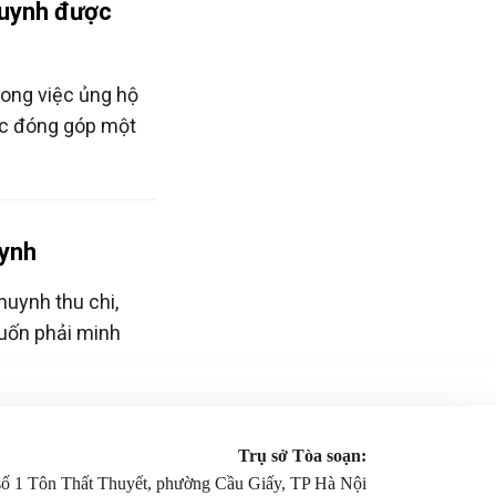
huynh được
ong việc ủng hộ
ợc đóng góp một
uynh
uynh thu chi,
uốn phải minh
Trụ sở Tòa soạn:
 số 1 Tôn Thất Thuyết, phường Cầu Giấy, TP Hà Nội