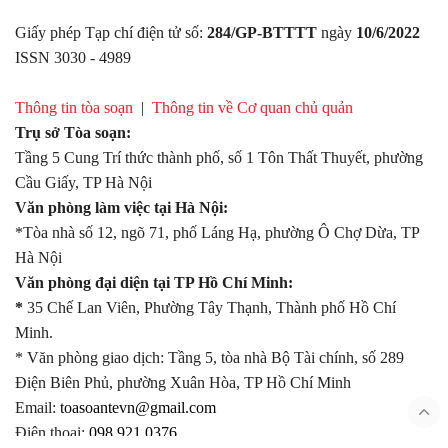
Giấy phép Tạp chí điện tử số:
284/GP-BTTTT
ngày
10/6/2022
ISSN 3030 - 4989
Thông tin tòa soạn
|
Thông tin về Cơ quan chủ quản
Trụ sở Tòa soạn:
Tầng 5 Cung Trí thức thành phố, số 1 Tôn Thất Thuyết, phường
Cầu Giấy, TP Hà Nội
Văn phòng làm việc tại Hà Nội:
*Tòa nhà số 12, ngõ 71, phố Láng Hạ, phường Ô Chợ Dừa, TP
Hà Nội
Văn phòng đại diện tại TP Hồ Chí Minh:
*
35 Chế Lan Viên, Phường Tây Thạnh, Thành phố Hồ Chí
Minh.
* Văn phòng giao dịch: Tầng 5, tòa nhà Bộ Tài chính, số 289
Điện Biên Phủ, phường Xuân Hòa, TP Hồ Chí Minh
Email:
toasoantevn@gmail.com
Điện thoại:
098.921.0376