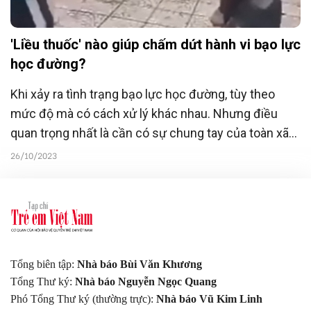
'Liều thuốc' nào giúp chấm dứt hành vi bạo lực
học đường?
Khi xảy ra tình trạng bạo lực học đường, tùy theo
mức độ mà có cách xử lý khác nhau. Nhưng điều
quan trọng nhất là cần có sự chung tay của toàn xã
hội, nhất là sự đồng hành, sự bám sát của giáo viên,
26/10/2023
của cha mẹ và của các bên liên quan.
Tổng biên tập:
Nhà báo Bùi Văn Khương
Tổng Thư ký:
Nhà báo Nguyễn Ngọc Quang
Phó Tổng Thư ký (thường trực):
Nhà báo Vũ Kim Linh