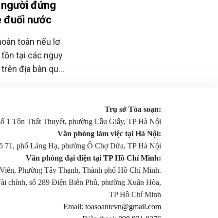
m người đứng
rẻ đuối nước
oàn toàn nếu lơ
 tồn tại các nguy
m trên địa bàn quản
Trụ sở Tòa soạn:
 số 1 Tôn Thất Thuyết, phường Cầu Giấy, TP Hà Nội
Văn phòng làm việc tại Hà Nội:
gõ 71, phố Láng Hạ, phường Ô Chợ Dừa, TP Hà Nội
Văn phòng đại diện tại TP Hồ Chí Minh:
Viên, Phường Tây Thạnh, Thành phố Hồ Chí Minh.
Tài chính, số 289 Điện Biên Phủ, phường Xuân Hòa,
TP Hồ Chí Minh
Email:
toasoantevn@gmail.com