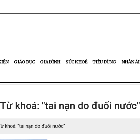
KIỆN
GIÁO DỤC
GIA ĐÌNH
SỨC KHOẺ
TIÊU DÙNG
NHÂN ÁI
Từ khoá: "tai nạn do đuối nước"
Từ khoá: "tai nạn do đuối nước"