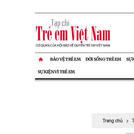
BẢO VỆ TRẺ EM
ĐỜI SỐNG TRẺ EM
SỰ 
SỰ KIỆN VÌ TRẺ EM
Trang chủ