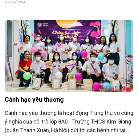
tổ chức chương trình Tết Trung thu, trao phần quà
16/09/2024
với tổng trị giá 25 triệu đồng tới 900 em nhỏ vùng
biên, góp phần tạo nên một mùa Trung thu ấm áp.
Cánh hạc yêu thương
Cánh hạc yêu thương là hoạt động Trung thu vô cùng
ý nghĩa của cô, trò lớp 8A0 - Trường THCS Kim Giang
(quận Thanh Xuân, Hà Nội) gửi tới các bệnh nhi tại