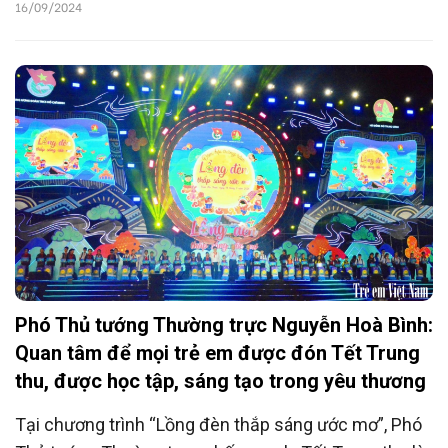
Trung tâm Tim mạch - Bệnh viện E. Mỗi cánh hạc
16/09/2024
giấy là một lời chúc gửi tới các bệnh nhi với mong
muốn các em mau khỏe để có thể tận hưởng trọn
vẹn mùa Trung thu đầm ấm.
Phó Thủ tướng Thường trực Nguyễn Hoà Bình:
Quan tâm để mọi trẻ em được đón Tết Trung
thu, được học tập, sáng tạo trong yêu thương
Tại chương trình “Lồng đèn thắp sáng ước mơ”, Phó