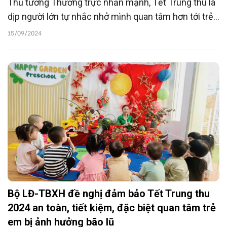
Thủ tướng Thường trực nhấn mạnh, Tết Trung thu là
dịp người lớn tự nhắc nhở mình quan tâm hơn tới trẻ
em bằng tình yêu, trách nhiệm và hành động thiết
15/09/2024
thực, đặc biệt là các cháu hoàn cảnh khó khăn, bị
ảnh hưởng bởi bão lũ… để mọi trẻ em được đón Tết
Trung thu đầy đủ, trọn vẹn, được học tập, sáng tạo
trong yêu thương.
Bộ LĐ-TBXH đề nghị đảm bảo Tết Trung thu
2024 an toàn, tiết kiệm, đặc biệt quan tâm trẻ
em bị ảnh hưởng bão lũ