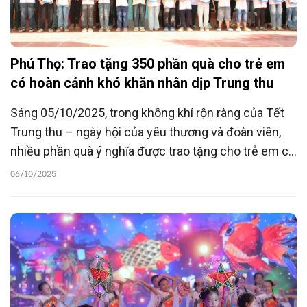
Phú Thọ: Trao tặng 350 phần quà cho trẻ em
có hoàn cảnh khó khăn nhân dịp Trung thu
Sáng 05/10/2025, trong không khí rộn ràng của Tết
Trung thu – ngày hội của yêu thương và đoàn viên,
nhiều phần quà ý nghĩa được trao tặng cho trẻ em có
hoàn cảnh khó khăn xã Nhân Nghĩa, tỉnh Phú Thọ
06/10/2025
nhân ngày Tết của các em.