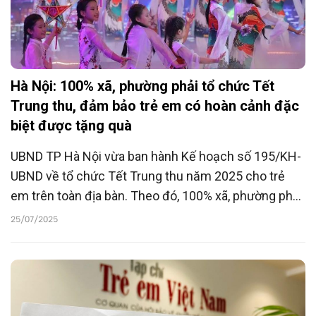
Hà Nội: 100% xã, phường phải tổ chức Tết
Trung thu, đảm bảo trẻ em có hoàn cảnh đặc
biệt được tặng quà
UBND TP Hà Nội vừa ban hành Kế hoạch số 195/KH-
UBND về tổ chức Tết Trung thu năm 2025 cho trẻ
em trên toàn địa bàn. Theo đó, 100% xã, phường phải
xây dựng kế hoạch tổ chức Trung thu và đảm bảo trẻ
25/07/2025
em có hoàn cảnh đặc biệt, khó khăn được hỗ trợ,
tặng quà đầy đủ.