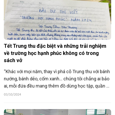
Tết Trung thu đặc biệt và những trải nghiệm
về trường học hạnh phúc không có trong
sách vở
“Khác với mọi năm, thay vì phá cỗ Trung thu với bánh
nướng, bánh dẻo, cốm xanh... chúng tôi chẳng ai bảo
ai, mỗi đứa đều mang thêm đồ dùng học tập, quần áo
cũ, sách báo... để có thể góp một chút sức lực giúp
03/10/2024
đỡ đồng bào chịu quá nhiều những mất mát do thiên
tai gây nên”, đó là bài thi "Trường học hạnh phúc" của
em Lương Ngọc Bảo Trang - THCS Thịnh Liệt (Hà