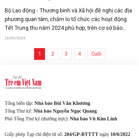
Bộ Lao động - Thương binh và Xã hội đề nghị các địa
phương quan tâm, chăm lo tổ chức các hoạt động
Tết Trung thu năm 2024 phù hợp, trên cơ sở bảo
đảm an toàn, tiết kiệm, thực chất, không phô trương,
14/09/2024
hình thức; ưu tiên quan tâm vận động để trẻ em bị
ảnh hưởng bởi bão, lũ lụt được sớm trở lại trường học
1
2
3
4
Cuối
và ổn định cuộc sống.
Tổng biên tập:
Nhà báo Bùi Văn Khương
Tổng Thư ký:
Nhà báo Nguyễn Ngọc Quang
Phó Tổng Thư ký (thường trực):
Nhà báo Vũ Kim Linh
Giấy phép Tạp chí điện tử số:
284/GP-BTTTT
ngày
10/6/2022