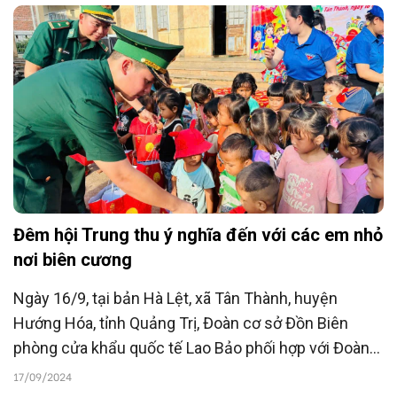
có hoàn cảnh khó khăn.
Đêm hội Trung thu ý nghĩa đến với các em nhỏ
nơi biên cương
Ngày 16/9, tại bản Hà Lệt, xã Tân Thành, huyện
Hướng Hóa, tỉnh Quảng Trị, Đoàn cơ sở Đồn Biên
phòng cửa khẩu quốc tế Lao Bảo phối hợp với Đoàn
cơ sở xã Tân Thành tổ chức chương trình Trung thu
17/09/2024