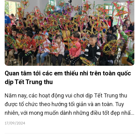
Nội).
Quan tâm tới các em thiếu nhi trên toàn quốc
dịp Tết Trung thu
Năm nay, các hoạt động vui chơi dịp Tết Trung thu
được tổ chức theo hướng tối giản và an toàn. Tuy
nhiên, với mong muốn dành những điều tốt đẹp nhất
cho trẻ em, Hội Bảo vệ quyền trẻ em ở các địa
17/09/2024
phương tổ chức nhiều hoạt động ý nghĩa, thể hiện sự
quan tâm, chăm sóc đối với trẻ em, nhất là các em