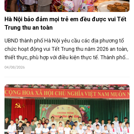
Hà Nội bảo đảm mọi trẻ em đều được vui Tết
Trung thu an toàn
UBND thành phố Hà Nội yêu cầu các địa phương tổ
chức hoạt động vui Tết Trung thu năm 2026 an toàn,
thiết thực, phù hợp với điều kiện thực tế. Thành phố
đặc biệt quan tâm trẻ em có hoàn cảnh khó khăn, trẻ
04/08/2026
có nguy cơ rơi vào hoàn cảnh đặc biệt và trẻ em tại
vùng dân tộc, miền núi.